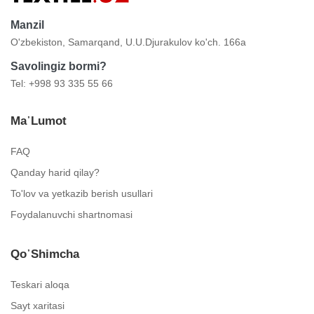
Manzil
O'zbekiston, Samarqand, U.U.Djurakulov ko'ch. 166a
Savolingiz bormi?
Tel: +998 93 335 55 66
Ma᾿lumot
FAQ
Qanday harid qilay?
To'lov va yetkazib berish usullari
Foydalanuvchi shartnomasi
Qo᾿shimcha
Teskari aloqa
Sayt xaritasi