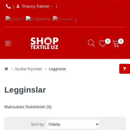
Shaxsiy Kabinet
0
0
Ayollar Kiyimlari
Legginslar
Legginslar
Mahsulotni Solishtirish (0)
Sort by: