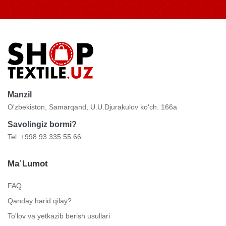
Manzil
O'zbekiston, Samarqand, U.U.Djurakulov ko'ch. 166a
Savolingiz bormi?
Tel: +998 93 335 55 66
Ma᾿lumot
FAQ
Qanday harid qilay?
To'lov va yetkazib berish usullari