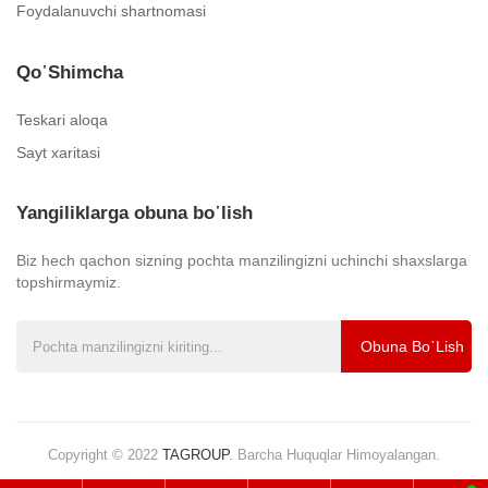
Foydalanuvchi shartnomasi
Qo᾿shimcha
Teskari aloqa
Sayt xaritasi
Yangiliklarga obuna bo᾿lish
Biz hech qachon sizning pochta manzilingizni uchinchi shaxslarga
topshirmaymiz.
Obuna Bo᾿lish
Copyright © 2022
TAGROUP
.
Barcha Huquqlar Himoyalangan.