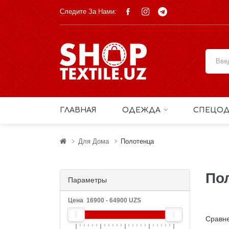
Следите За Нами:
ГЛАВНАЯ
ОДЕЖДА
СПЕЦОД
Для Дома
Полотенца
По
Параметры
Цена
16900
-
64900
UZS
Сравне