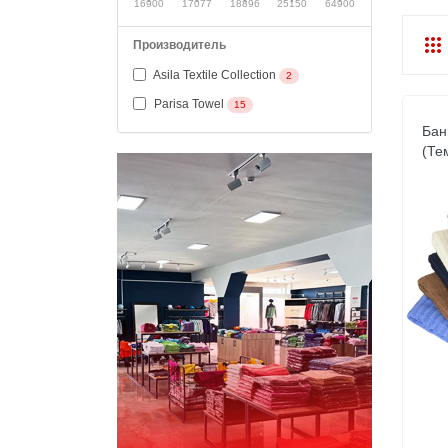
16900
17077
18896
25150
64900
Производитель
Asila Textile Collection
2
Parisa Towel
15
Бан
(Те