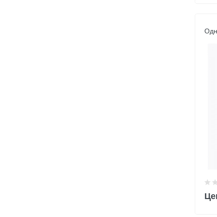
Одн
Це