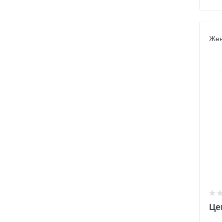
Жен
Це