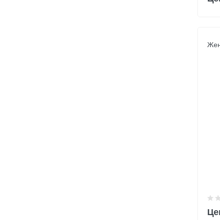
Жен
Це