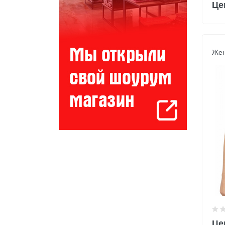
Це
Жен
Це