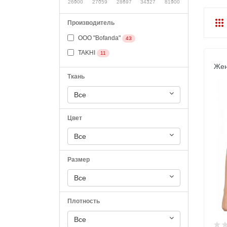
26900
27059
28697
34327
81900
Производитель
OOO "Bofanda"
43
TAKHI
11
Жен
Ткань
Все
Цвет
Все
Размер
Все
Плотность
Все