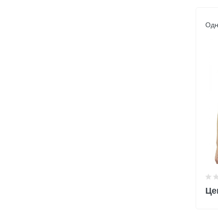
Одн
Це