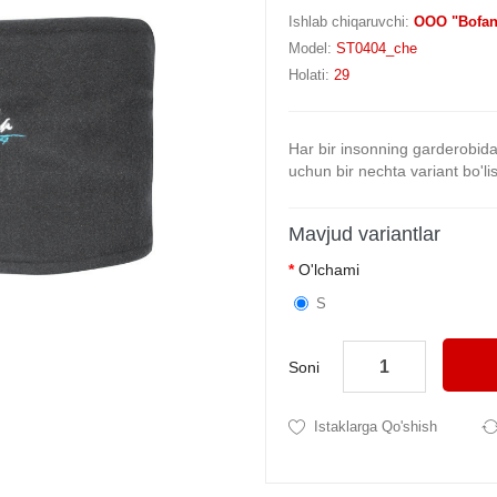
Ishlab chiqaruvchi:
OOO "Bofan
Model:
ST0404_che
Holati:
29
Har bir insonning garderobida t
uchun bir nechta variant bo'li
Mavjud variantlar
O'lchami
S
Soni
Istaklarga Qo'shish