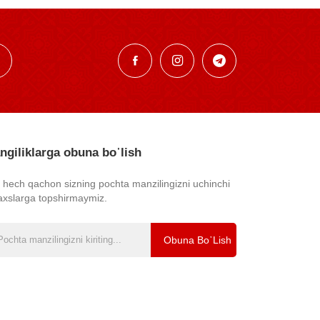
ngiliklarga obuna bo᾿lish
z hech qachon sizning pochta manzilingizni uchinchi
axslarga topshirmaymiz.
Obuna Bo᾿lish