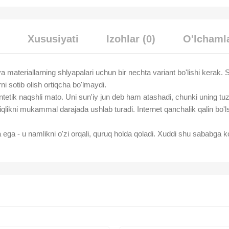
Xususiyati
Izohlar (0)
O'lchamla
 va materiallarning shlyapalari uchun bir nechta variant bo'lishi kerak.
 sotib olish ortiqcha bo'lmaydi.
tetik naqshli mato. Uni sun'iy jun deb ham atashadi, chunki uning tuzil
iqlikni mukammal darajada ushlab turadi. Internet qanchalik qalin bo'ls
ega - u namlikni o'zi orqali, quruq holda qoladi. Xuddi shu sababga ko