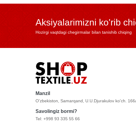
Aksiyalarimizni ko'rib ch
Hozirgi vaqtdagi chegirmalar bilan tanishib chiqing
Manzil
O'zbekiston, Samarqand, U.U.Djurakulov ko'ch. 166
Savolingiz bormi?
Tel: +998 93 335 55 66