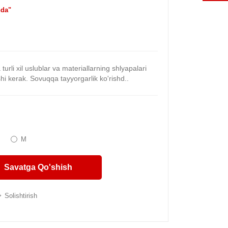
da"
urli xil uslublar va materiallarning shlyapalari
shi kerak. Sovuqqa tayyorgarlik ko'rishd..
M
Savatga Qo'shish
Solishtirish