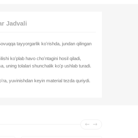
r Jadvali
 Sovuqqa tayyorgarlik ko'rishda, jundan qilingan
ishi ko'plab havo cho'ntagini hosil qiladi,
a, uning tolalari shunchalik ko'p ushlab turadi.
'ra, yuvinishdan keyin material tezda quriydi.