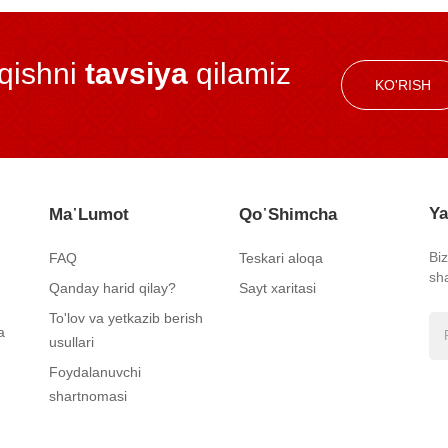
iqishni
tavsiya
qilamiz
KO'RISH
Ya
Ma᾿lumot
Qo᾿shimcha
Bi
FAQ
Teskari aloqa
sh
Qanday harid qilay?
Sayt xaritasi
To'lov va yetkazib berish
a
usullari
Foydalanuvchi
shartnomasi