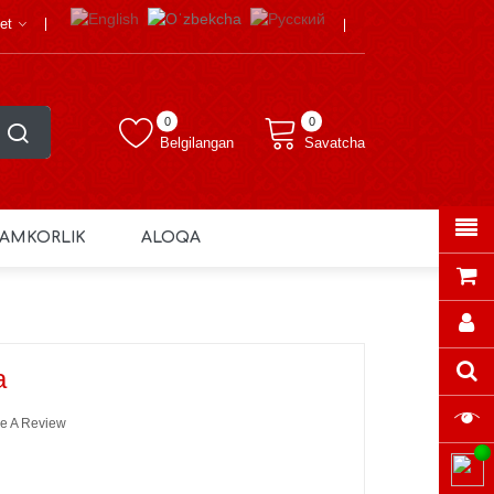
et
0
0
Belgilangan
Savatcha
AMKORLIK
ALOQA
a
e A Review