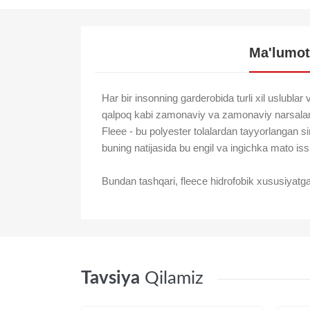
Ma'lumot
Har bir insonning garderobida turli xil uslublar
qalpoq kabi zamonaviy va zamonaviy narsalarni
Fleee - bu polyester tolalardan tayyorlangan sin
buning natijasida bu engil va ingichka mato iss
Bundan tashqari, fleece hidrofobik xususiyatga 
Tavsiya
Qilamiz