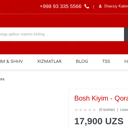
+998 93 335 5566
Shaxsiy Kabin
IM & SHHV
XIZMATLAR
BLOG
TSS
H
ora
Bosh Kiyim - Qor
(0 Izohlar)
Leav
17,900 UZS