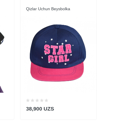
Qizlar Uchun Beysbolka
Qizlar Uchu
38,900 UZS
38,900 U