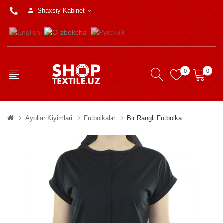
Shaxsiy Kabinet
0
0
Ayollar Kiyimlari
Futbolkalar
Bir Rangli Futbolka