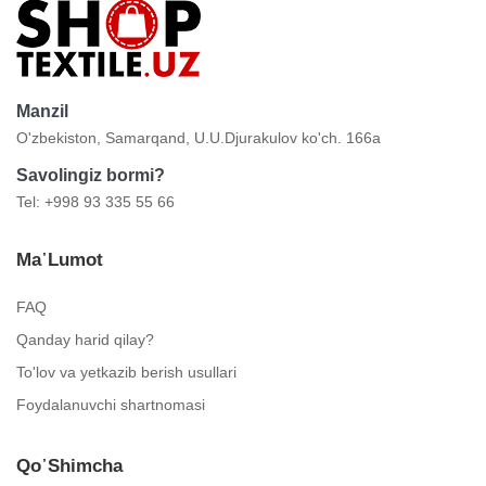
Manzil
O'zbekiston, Samarqand, U.U.Djurakulov ko'ch. 166a
Savolingiz bormi?
Tel: +998 93 335 55 66
Ma᾿lumot
FAQ
Qanday harid qilay?
To'lov va yetkazib berish usullari
Foydalanuvchi shartnomasi
Qo᾿shimcha