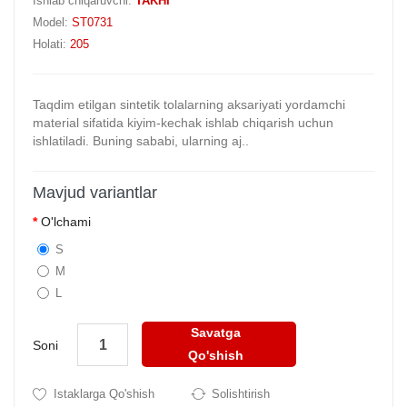
Ishlab chiqaruvchi:
TAKHI
Model:
ST0731
Holati:
205
Taqdim etilgan sintetik tolalarning aksariyati yordamchi
material sifatida kiyim-kechak ishlab chiqarish uchun
ishlatiladi. Buning sababi, ularning aj..
Mavjud variantlar
O'lchami
S
M
L
Savatga
Soni
Qo'shish
Istaklarga Qo'shish
Solishtirish