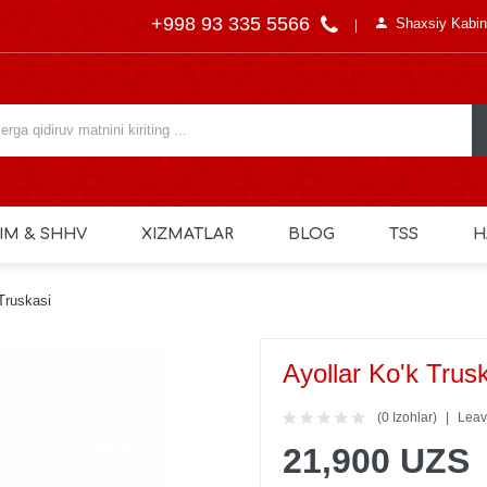
+998 93 335 5566
Shaxsiy Kabin
IM & SHHV
XIZMATLAR
BLOG
TSS
H
 Truskasi
Ayollar Ko'k Trus
(0 Izohlar)
Leav
21,900 UZS