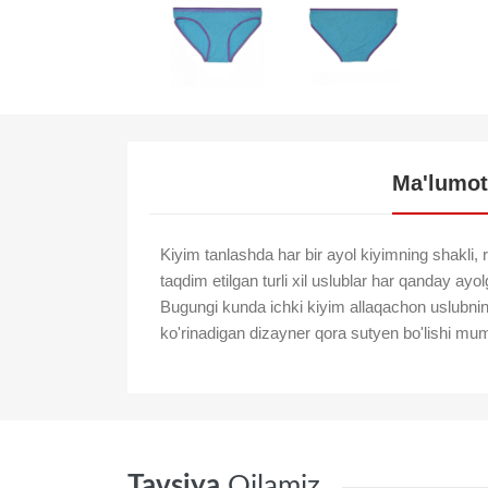
Ma'lumot
Kiyim tanlashda har bir ayol kiyimning shakli, 
taqdim etilgan turli xil uslublar har qanday ayol
Bugungi kunda ichki kiyim allaqachon uslubnin
ko'rinadigan dizayner qora sutyen bo'lishi mu
Tavsiya
Qilamiz