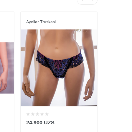
Ayollar Truskasi
Ayollar Ich 
24,900 UZS
89,900 U