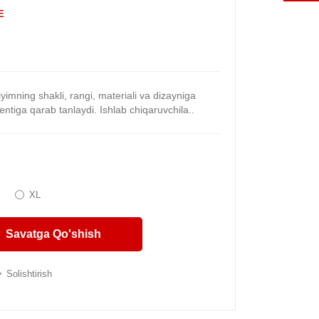
E
iyimning shakli, rangi, materiali va dizayniga
entiga qarab tanlaydi. Ishlab chiqaruvchila..
XL
Savatga Qo'shish
Solishtirish