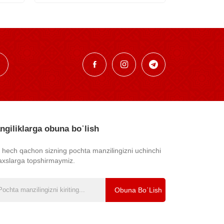
ngiliklarga obuna bo᾿lish
z hech qachon sizning pochta manzilingizni uchinchi
axslarga topshirmaymiz.
Obuna Bo᾿lish