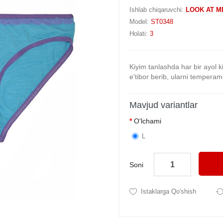
Ishlab chiqaruvchi:
LOOK AT M
Model:
ST0348
Holati:
3
Kiyim tanlashda har bir ayol k
e'tibor berib, ularni temperam
Mavjud variantlar
O'lchami
L
Soni
Istaklarga Qo'shish