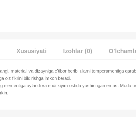
Xususiyati
Izohlar (0)
O'lchamla
rangi, materiali va dizayniga e'tibor berib, ularni temperamentiga qara
ga o'z fikrini bildirishga imkon beradi.
g elementiga aylandi va endi kiyim ostida yashiringan emas. Moda urg'
mkin.