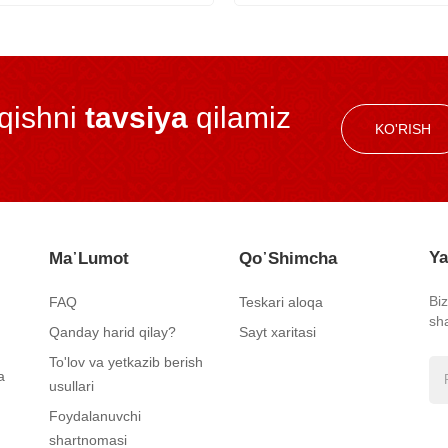
iqishni
tavsiya
qilamiz
KO'RISH
Ya
Ma᾿lumot
Qo᾿shimcha
Bi
FAQ
Teskari aloqa
sh
Qanday harid qilay?
Sayt xaritasi
To'lov va yetkazib berish
a
usullari
Foydalanuvchi
shartnomasi