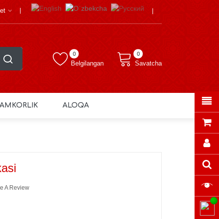
et
0
0
Belgilangan
Savatcha
AMKORLIK
ALOQA
kasi
e A Review