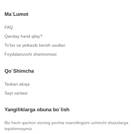
Ma᾿lumot
FAQ
Qanday harid qilay?
To'lov va yetkazib berish usullari
Foydalanuvchi shartnomasi
Qo᾿shimcha
Teskari aloqa
Sayt xaritasi
Yangiliklarga obuna bo᾿lish
Biz hech qachon sizning pochta manzilingizni uchinchi shaxslarga
topshirmaymiz.