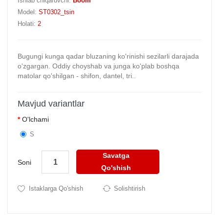
Ishlab chiqaruvchi:
Boom
Model:
ST0302_tsin
Holati:
2
Bugungi kunga qadar bluzaning ko'rinishi sezilarli darajada
o'zgargan. Oddiy choyshab va junga ko'plab boshqa
matolar qo'shilgan - shifon, dantel, tri..
Mavjud variantlar
O'lchami
S
Savatga
Soni
Qo'shish
Istaklarga Qo'shish
Solishtirish