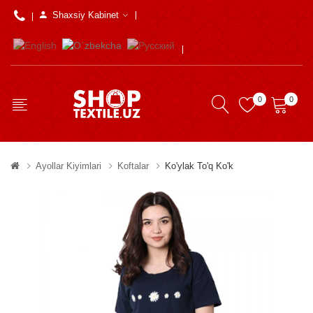
Shaxsiy Kabinet
0
0
Ayollar Kiyimlari
Koftalar
Ko'ylak To'q Ko'k