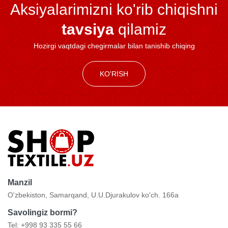
Aksiyalarimizni ko'rib chiqishni
tavsiya
qilamiz
Hozirgi vaqtdagi chegirmalar bilan tanishib chiqing
KO'RISH
Manzil
O'zbekiston, Samarqand, U.U.Djurakulov ko'ch. 166a
Savolingiz bormi?
Tel: +998 93 335 55 66