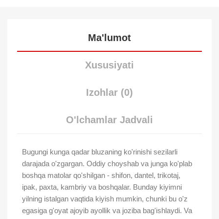
Ma'lumot
Xususiyati
Izohlar (0)
O'lchamlar Jadvali
Bugungi kunga qadar bluzaning ko'rinishi sezilarli
darajada o'zgargan. Oddiy choyshab va junga ko'plab
boshqa matolar qo'shilgan - shifon, dantel, trikotaj,
ipak, paxta, kambriy va boshqalar. Bunday kiyimni
yilning istalgan vaqtida kiyish mumkin, chunki bu o'z
egasiga g'oyat ajoyib ayollik va joziba bag'ishlaydi. Va