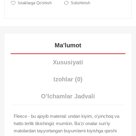
Istaklarga Qo'shish
Solishtirish
Ma'lumot
Xususiyati
Izohlar (0)
O'lchamlar Jadvali
Fleece - bu ajoyib material: undan kiyim, o'yinchoq va
hatto terlik tikishingiz mumkin. Ba'zi onalar sun'iy
matolardan tayyorlangan buyumlarni kiyishga qarshi