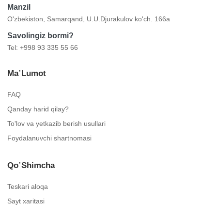
Manzil
O'zbekiston, Samarqand, U.U.Djurakulov ko'ch. 166a
Savolingiz bormi?
Tel: +998 93 335 55 66
Ma᾿lumot
FAQ
Qanday harid qilay?
To'lov va yetkazib berish usullari
Foydalanuvchi shartnomasi
Qo᾿shimcha
Teskari aloqa
Sayt xaritasi