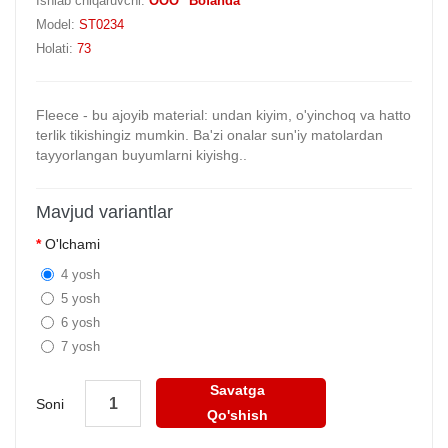
Ishlab chiqaruvchi:
OOO "Bofanda"
Model:
ST0234
Holati:
73
Fleece - bu ajoyib material: undan kiyim, o'yinchoq va hatto
terlik tikishingiz mumkin. Ba'zi onalar sun'iy matolardan
tayyorlangan buyumlarni kiyishg..
Mavjud variantlar
O'lchami
4 yosh
5 yosh
6 yosh
7 yosh
Savatga
Soni
Qo'shish