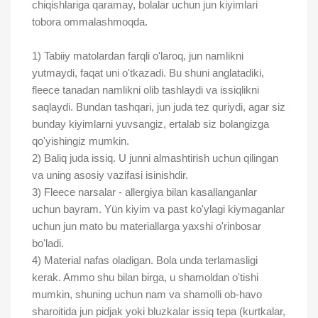
chiqishlariga qaramay, bolalar uchun jun kiyimlari
tobora ommalashmoqda.
1) Tabiiy matolardan farqli o'laroq, jun namlikni
yutmaydi, faqat uni o'tkazadi. Bu shuni anglatadiki,
fleece tanadan namlikni olib tashlaydi va issiqlikni
saqlaydi. Bundan tashqari, jun juda tez quriydi, agar siz
bunday kiyimlarni yuvsangiz, ertalab siz bolangizga
qo'yishingiz mumkin.
2) Baliq juda issiq. U junni almashtirish uchun qilingan
va uning asosiy vazifasi isinishdir.
3) Fleece narsalar - allergiya bilan kasallanganlar
uchun bayram. Yün kiyim va past ko'ylagi kiymaganlar
uchun jun mato bu materiallarga yaxshi o'rinbosar
bo'ladi.
4) Material nafas oladigan. Bola unda terlamasligi
kerak. Ammo shu bilan birga, u shamoldan o'tishi
mumkin, shuning uchun nam va shamolli ob-havo
sharoitida jun pidjak yoki bluzkalar issiq tepa (kurtkalar,