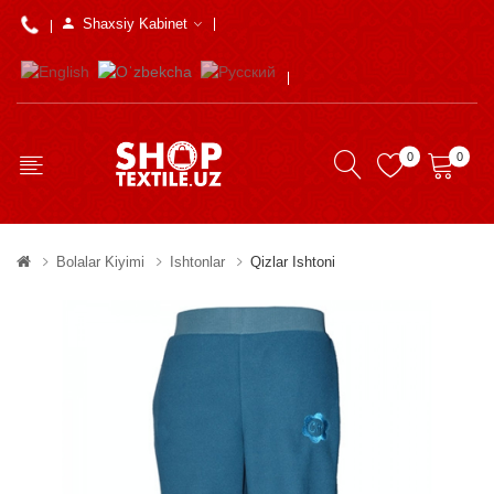
Shaxsiy Kabinet
0
0
Bolalar Kiyimi
Ishtonlar
Qizlar Ishtoni