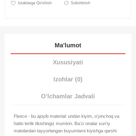
Istaklarga Qo'shish
Solishtirish
Ma'lumot
Xususiyati
Izohlar (0)
O'lchamlar Jadvali
Fleece - bu ajoyib material: undan kiyim, o'yinchoq va
hatto terlik tikishingiz mumkin. Ba'zi onalar sun'iy
matolardan tayyorlangan buyumlarni kiyishga qarshi