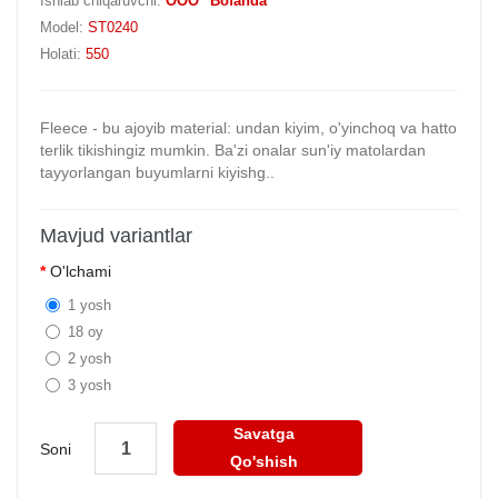
Ishlab chiqaruvchi:
OOO "Bofanda"
Model:
ST0240
Holati:
550
Fleece - bu ajoyib material: undan kiyim, o'yinchoq va hatto
terlik tikishingiz mumkin. Ba'zi onalar sun'iy matolardan
tayyorlangan buyumlarni kiyishg..
Mavjud variantlar
O'lchami
1 yosh
18 oy
2 yosh
3 yosh
Savatga
Soni
Qo'shish