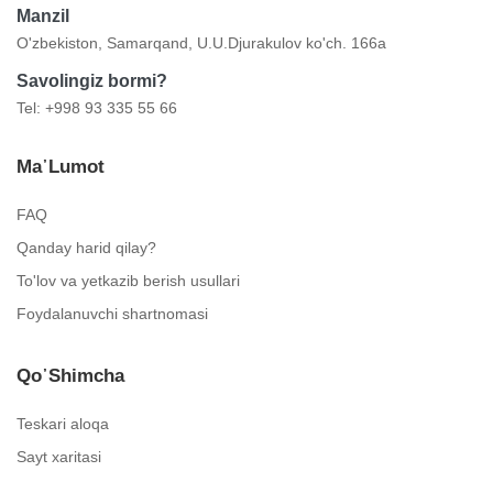
Manzil
O'zbekiston, Samarqand, U.U.Djurakulov ko'ch. 166a
Savolingiz bormi?
Tel: +998 93 335 55 66
Ma᾿lumot
FAQ
Qanday harid qilay?
To'lov va yetkazib berish usullari
Foydalanuvchi shartnomasi
Qo᾿shimcha
Teskari aloqa
Sayt xaritasi