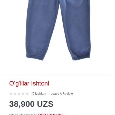
O'g'illar Ishtoni
(0 Izohlar)
Leave A Review
38,900 UZS