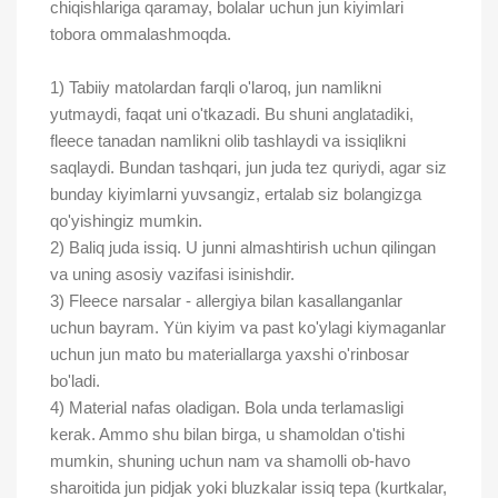
chiqishlariga qaramay, bolalar uchun jun kiyimlari
tobora ommalashmoqda.
1) Tabiiy matolardan farqli o'laroq, jun namlikni
yutmaydi, faqat uni o'tkazadi. Bu shuni anglatadiki,
fleece tanadan namlikni olib tashlaydi va issiqlikni
saqlaydi. Bundan tashqari, jun juda tez quriydi, agar siz
bunday kiyimlarni yuvsangiz, ertalab siz bolangizga
qo'yishingiz mumkin.
2) Baliq juda issiq. U junni almashtirish uchun qilingan
va uning asosiy vazifasi isinishdir.
3) Fleece narsalar - allergiya bilan kasallanganlar
uchun bayram. Yün kiyim va past ko'ylagi kiymaganlar
uchun jun mato bu materiallarga yaxshi o'rinbosar
bo'ladi.
4) Material nafas oladigan. Bola unda terlamasligi
kerak. Ammo shu bilan birga, u shamoldan o'tishi
mumkin, shuning uchun nam va shamolli ob-havo
sharoitida jun pidjak yoki bluzkalar issiq tepa (kurtkalar,