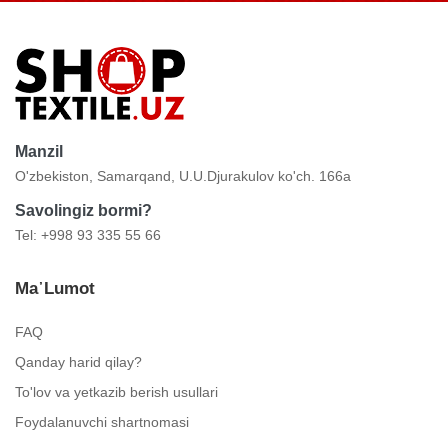
Manzil
O'zbekiston, Samarqand, U.U.Djurakulov ko'ch. 166a
Savolingiz bormi?
Tel: +998 93 335 55 66
Ma᾿lumot
FAQ
Qanday harid qilay?
To'lov va yetkazib berish usullari
Foydalanuvchi shartnomasi