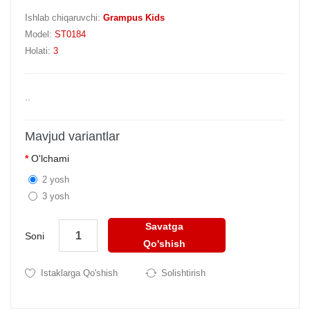
Ishlab chiqaruvchi:
Grampus Kids
Model:
ST0184
Holati:
3
..
Mavjud variantlar
O'lchami
2 yosh
3 yosh
Savatga
Soni
Qo'shish
Istaklarga Qo'shish
Solishtirish