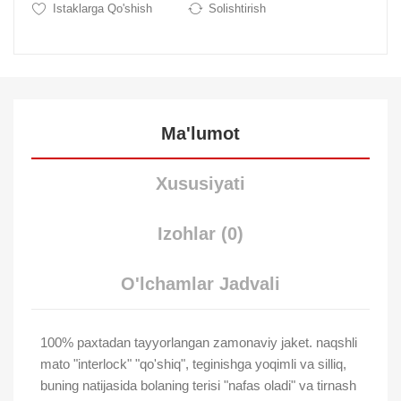
Istaklarga Qo'shish
Solishtirish
Ma'lumot
Xususiyati
Izohlar (0)
O'lchamlar Jadvali
100% paxtadan tayyorlangan zamonaviy jaket. naqshli
mato "interlock" "qo'shiq", teginishga yoqimli va silliq,
buning natijasida bolaning terisi "nafas oladi" va tirnash