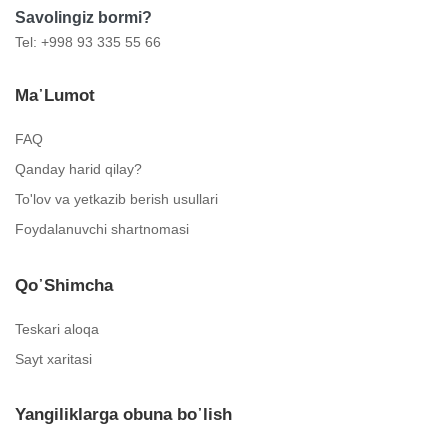
Savolingiz bormi?
Tel: +998 93 335 55 66
Ma᾿lumot
FAQ
Qanday harid qilay?
To'lov va yetkazib berish usullari
Foydalanuvchi shartnomasi
Qo᾿shimcha
Teskari aloqa
Sayt xaritasi
Yangiliklarga obuna bo᾿lish