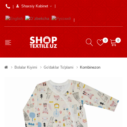
Shaxsiy Kabinet
0
0
Bolalar Kiyimi
Go'daklar To'plami
Kombinezon