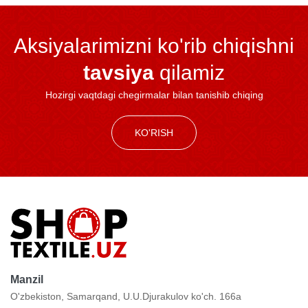
Aksiyalarimizni ko'rib chiqishni
tavsiya
qilamiz
Hozirgi vaqtdagi chegirmalar bilan tanishib chiqing
KO'RISH
Manzil
O'zbekiston, Samarqand, U.U.Djurakulov ko'ch. 166a