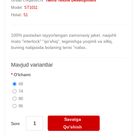
Ishlab chiqaruvchi:
Twins Textile Development
Model:
ST1011
Holati:
51
100% paxtadan tayyorlangan zamonaviy jaket. naqshli
mato "interlock" "qo'shiq", teginishga yoqimli va silliq,
buning natijasida bolaning terisi "nafas..
Mavjud variantlar
O'lchami
68
74
80
86
Savatga
Soni
Qo'shish