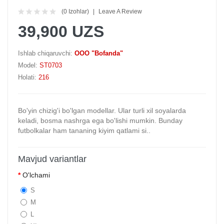
(0 Izohlar)
Leave A Review
39,900 UZS
Ishlab chiqaruvchi:
OOO "Bofanda"
Model:
ST0703
Holati:
216
Bo'yin chizig'i bo'lgan modellar. Ular turli xil soyalarda
keladi, bosma nashrga ega bo'lishi mumkin. Bunday
futbolkalar ham tananing kiyim qatlami si..
Mavjud variantlar
O'lchami
S
M
L