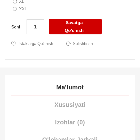
XL
XXL
Savatga
Soni
Qo'shish
Istaklarga Qo'shish
Solishtirish
Ma'lumot
Xususiyati
Izohlar (0)
O'lchamlar Jadvali