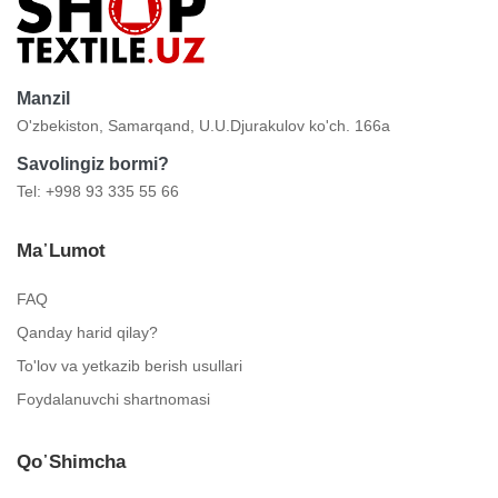
Manzil
O'zbekiston, Samarqand, U.U.Djurakulov ko'ch. 166a
Savolingiz bormi?
Tel: +998 93 335 55 66
Ma᾿lumot
FAQ
Qanday harid qilay?
To'lov va yetkazib berish usullari
Foydalanuvchi shartnomasi
Qo᾿shimcha