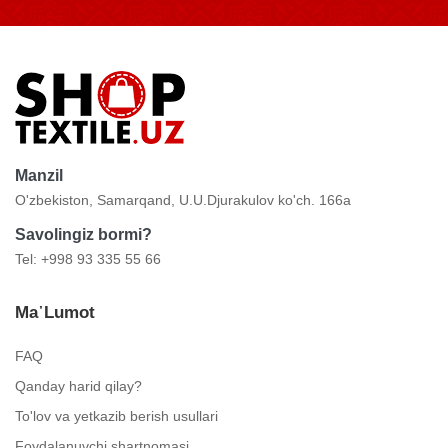
Manzil
O'zbekiston, Samarqand, U.U.Djurakulov ko'ch. 166a
Savolingiz bormi?
Tel: +998 93 335 55 66
Ma᾿lumot
FAQ
Qanday harid qilay?
To'lov va yetkazib berish usullari
Foydalanuvchi shartnomasi