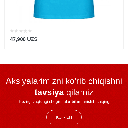
47,900 UZS
Aksiyalarimizni ko'rib chiqishni
tavsiya
qilamiz
Hozirgi vaqtdagi chegirmalar bilan tanishib chiqing
KO'RISH