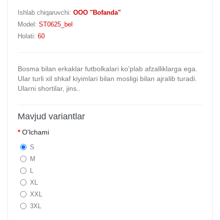
Ishlab chiqaruvchi:
OOO "Bofanda"
Model:
ST0625_bel
Holati:
60
Bosma bilan erkaklar futbolkalari ko'plab afzalliklarga ega.
Ular turli xil shkaf kiyimlari bilan mosligi bilan ajralib turadi.
Ularni shortilar, jins..
Mavjud variantlar
O'lchami
S
M
L
XL
XXL
3XL