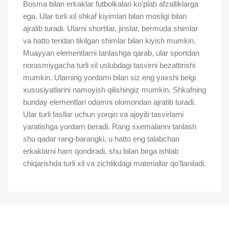
Bosma bilan erkaklar futbolkalari ko'plab afzalliklarga
ega. Ular turli xil shkaf kiyimlari bilan mosligi bilan
ajralib turadi. Ularni shortilar, jinslar, bermuda shimlar
va hatto teridan tikilgan shimlar bilan kiyish mumkin.
Muayyan elementlarni tanlashga qarab, ular sportdan
norasmiygacha turli xil uslubdagi tasvirni bezattirishi
mumkin. Ularning yordami bilan siz eng yaxshi belgi
xususiyatlarini namoyish qilishingiz mumkin. Shkafning
bunday elementlari odamni olomondan ajratib turadi.
Ular turli fasllar uchun yorqin va ajoyib tasvirlarni
yaratishga yordam beradi. Rang sxemalarini tanlash
shu qadar rang-barangki, u hatto eng talabchan
erkaklarni ham qondiradi, shu bilan birga ishlab
chiqarishda turli xil va zichlikdagi materiallar qo'llaniladi.