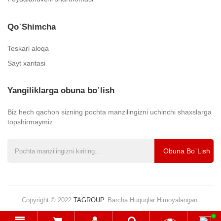
Qo᾿shimcha
Teskari aloqa
Sayt xaritasi
Yangiliklarga obuna bo᾿lish
Biz hech qachon sizning pochta manzilingizni uchinchi shaxslarga
topshirmaymiz.
Obuna Bo᾿lish
Copyright © 2022
TAGROUP
.
Barcha Huquqlar Himoyalangan.