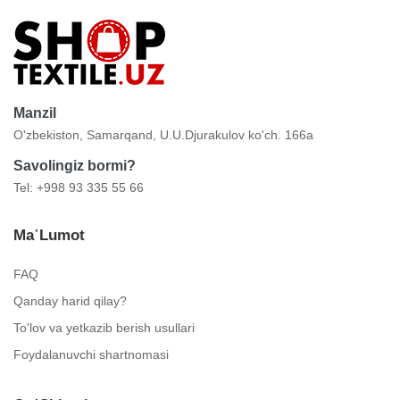
Manzil
O'zbekiston, Samarqand, U.U.Djurakulov ko'ch. 166a
Savolingiz bormi?
Tel: +998 93 335 55 66
Ma᾿lumot
FAQ
Qanday harid qilay?
To'lov va yetkazib berish usullari
Foydalanuvchi shartnomasi