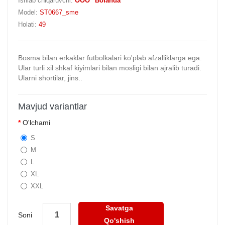
Ishlab chiqaruvchi:
OOO "Bofanda"
Model:
ST0667_sme
Holati:
49
Bosma bilan erkaklar futbolkalari ko'plab afzalliklarga ega.
Ular turli xil shkaf kiyimlari bilan mosligi bilan ajralib turadi.
Ularni shortilar, jins..
Mavjud variantlar
O'lchami
S
M
L
XL
XXL
Savatga
Soni
Qo'shish