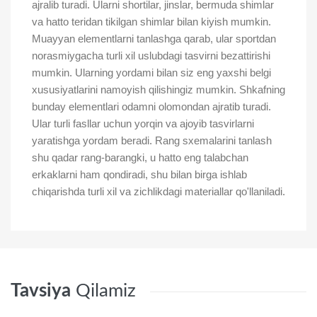
ajralib turadi. Ularni shortilar, jinslar, bermuda shimlar
va hatto teridan tikilgan shimlar bilan kiyish mumkin.
Muayyan elementlarni tanlashga qarab, ular sportdan
norasmiygacha turli xil uslubdagi tasvirni bezattirishi
mumkin. Ularning yordami bilan siz eng yaxshi belgi
xususiyatlarini namoyish qilishingiz mumkin. Shkafning
bunday elementlari odamni olomondan ajratib turadi.
Ular turli fasllar uchun yorqin va ajoyib tasvirlarni
yaratishga yordam beradi. Rang sxemalarini tanlash
shu qadar rang-barangki, u hatto eng talabchan
erkaklarni ham qondiradi, shu bilan birga ishlab
chiqarishda turli xil va zichlikdagi materiallar qo'llaniladi.
Tavsiya
Qilamiz