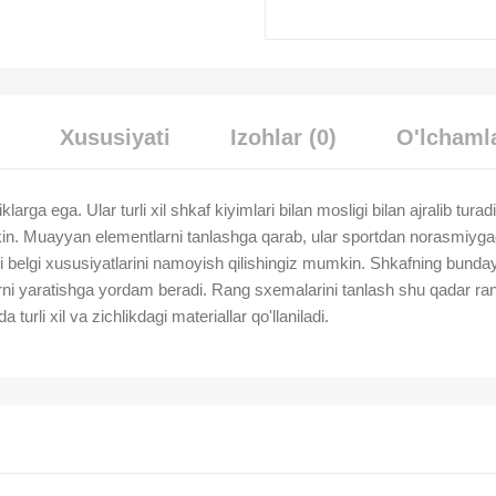
Xususiyati
Izohlar (0)
O'lchamla
larga ega. Ular turli xil shkaf kiyimlari bilan mosligi bilan ajralib turad
kin. Muayyan elementlarni tanlashga qarab, ular sportdan norasmiygacha 
 belgi xususiyatlarini namoyish qilishingiz mumkin. Shkafning bunday
rlarni yaratishga yordam beradi. Rang sxemalarini tanlash shu qadar ra
turli xil va zichlikdagi materiallar qo'llaniladi.