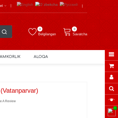
et
0
0
Belgilangan
Savatcha
AMKORLIK
ALOQA
 (Vatanparvar)
e A Review