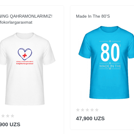
NING QAHRAMONLARIMIZ!
Made In The 80's
fokorlargaraxmat
47,900 UZS
,900 UZS