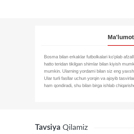
Ma'lumot
Bosma bilan erkaklar futbolkalari ko'plab afzallik
hatto teridan tikilgan shimlar bilan kiyish mum
mumkin. Ularning yordami bilan siz eng yaxshi
Ular turli fasllar uchun yorqin va ajoyib tasvi
ham qondiradi, shu bilan birga ishlab chiqarishda 
Tavsiya
Qilamiz