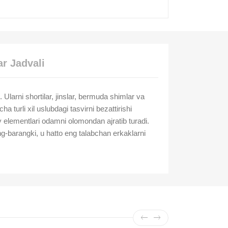
r Jadvali
i. Ularni shortilar, jinslar, bermuda shimlar va
turli xil uslubdagi tasvirni bezattirishi
 elementlari odamni olomondan ajratib turadi.
ng-barangki, u hatto eng talabchan erkaklarni