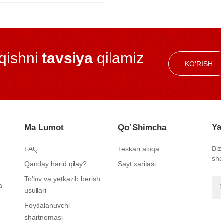
iqishni
tavsiya
qilamiz
KO'RISH
Ya
Ma᾿lumot
Qo᾿shimcha
Bi
FAQ
Teskari aloqa
sh
Qanday harid qilay?
Sayt xaritasi
To'lov va yetkazib berish
a
usullari
Foydalanuvchi
shartnomasi