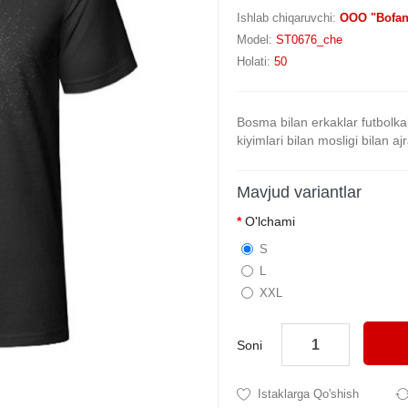
Ishlab chiqaruvchi:
OOO "Bofan
Model:
ST0676_che
Holati:
50
Bosma bilan erkaklar futbolkala
kiyimlari bilan mosligi bilan ajra
Mavjud variantlar
O'lchami
S
L
XXL
Soni
Istaklarga Qo'shish