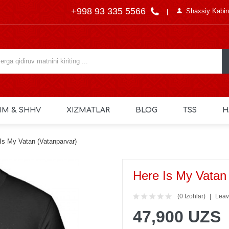
+998 93 335 5566
Shaxsiy Kabin
IM & SHHV
XIZMATLAR
BLOG
TSS
H
Is My Vatan (Vatanparvar)
Here Is My Vatan
(0 Izohlar)
Leav
47,900 UZS