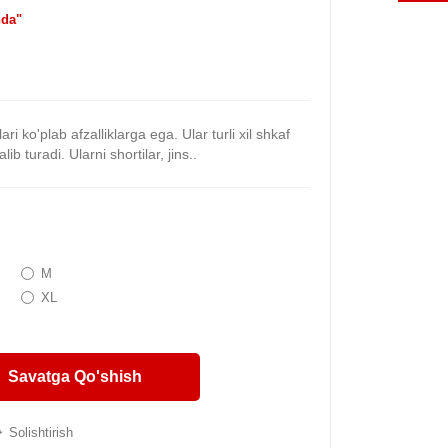
da"
ri ko'plab afzalliklarga ega. Ular turli xil shkaf
lib turadi. Ularni shortilar, jins..
M
XL
Savatga Qo'shish
Solishtirish