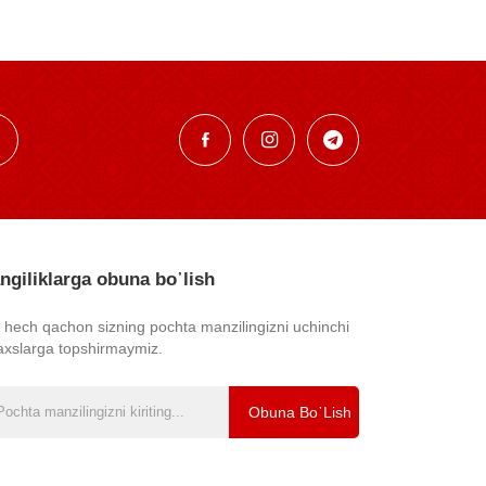
ngiliklarga obuna bo᾿lish
z hech qachon sizning pochta manzilingizni uchinchi
axslarga topshirmaymiz.
Obuna Bo᾿lish