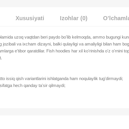
Xususiyati
Izohlar (0)
O'lchamla
amida uzoq vaqtdan beri paydo bo'lib kelmoqda, ammo bugungi kung
ozibali va ixcham dizayni, balki qulayligi va amaliyligi bilan ham bog'
arga e'tibor qaratdilar. Fish hoodies har xil ko'rinishda o'z o'rnini top
t.
o issiq qish variantlarini ishlatganda ham noqulaylik tug'dirmaydi;
ifatga hech qanday ta'sir qilmaydi;