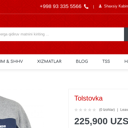
+998 93 335 5566
Shaxsiy Kabin
IM & SHHV
XIZMATLAR
BLOG
TSS
H
Tolstovka
(0 Izohlar)
Leav
225,900 UZ