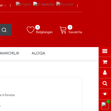
et
0
0
Belgilangan
Savatcha
AMKORLIK
ALOQA
e A Review
S