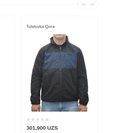
Tolstovka Qora
Bomber Isht
301,900 UZS
214,900