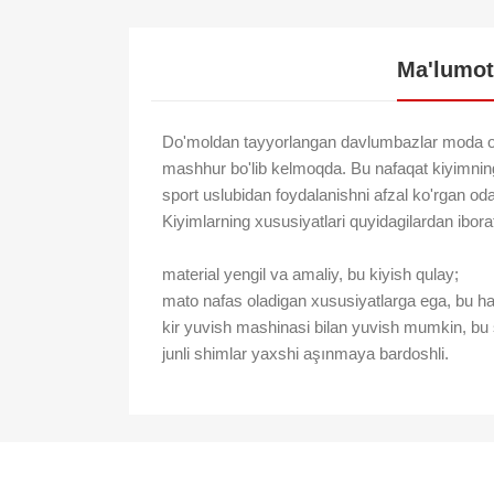
Ma'lumot
Do'moldan tayyorlangan davlumbazlar moda ol
mashhur bo'lib kelmoqda. Bu nafaqat kiyimning j
sport uslubidan foydalanishni afzal ko'rgan odaml
Kiyimlarning xususiyatlari quyidagilardan ibora
material yengil va amaliy, bu kiyish qulay;
mato nafas oladigan xususiyatlarga ega, bu hatt
kir yuvish mashinasi bilan yuvish mumkin, bu s
junli shimlar yaxshi aşınmaya bardoshli.