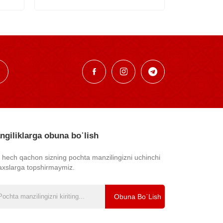
ngiliklarga obuna bo᾿lish
z hech qachon sizning pochta manzilingizni uchinchi
axslarga topshirmaymiz.
Obuna Bo᾿lish