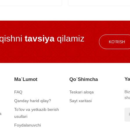
iqishni
tavsiya
qilamiz
KO'RISH
Ya
Ma᾿lumot
Qo᾿shimcha
Bi
FAQ
Teskari aloqa
sh
Qanday harid qilay?
Sayt xaritasi
To'lov va yetkazib berish
a
usullari
Foydalanuvchi