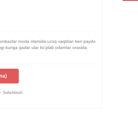
umbazlar moda olamida uzoq vaqtdan beri paydo
i kunga qadar ular ko'plab odamlar orasida
na)
Solishtirish