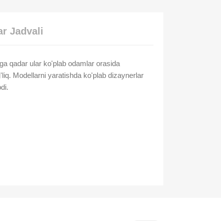
r Jadvali
a qadar ular ko'plab odamlar orasida
liq. Modellarni yaratishda ko'plab dizaynerlar
di.