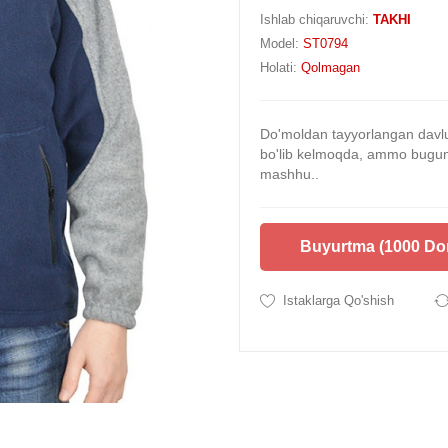
Ishlab chiqaruvchi:
TAKHI
Model:
ST0794
Holati:
Qolmagan
Do'moldan tayyorlangan davl
bo'lib kelmoqda, ammo bugung
mashhu..
Buyurtma (1000 Do
Istaklarga Qo'shish