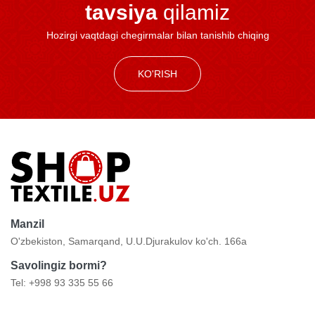
tavsiya
qilamiz
Hozirgi vaqtdagi chegirmalar bilan tanishib chiqing
KO'RISH
Manzil
O'zbekiston, Samarqand, U.U.Djurakulov ko'ch. 166a
Savolingiz bormi?
Tel: +998 93 335 55 66