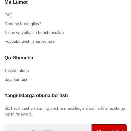
Ma᾿lumot
FAQ
Qanday harid qilay?
To'lov va yetkazib berish usullari
Foydalanuvchi shartnomasi
Qo᾿shimcha
Teskari aloqa
Sayt xaritasi
Yangiliklarga obuna bo᾿lish
Biz hech qachon sizning pochta manzilingizni uchinchi shaxslarga
topshirmaymiz.