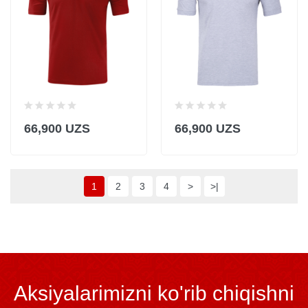
66,900 UZS
66,900 UZS
1
2
3
4
>
>|
Aksiyalarimizni ko'rib chiqishni