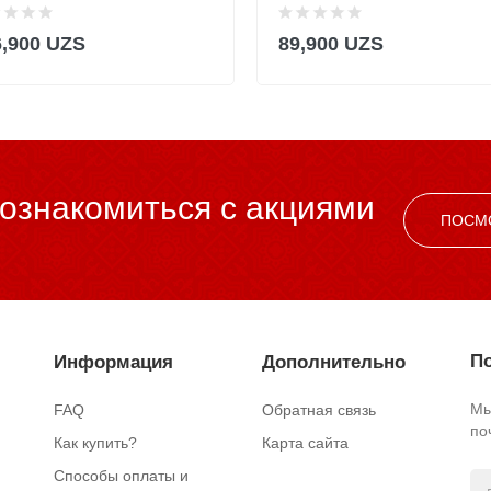
6,900 UZS
89,900 UZS
ознакомиться c акциями
ПОСМ
По
Информация
Дополнительно
Мы
FAQ
Обратная связь
по
Как купить?
Карта сайта
Способы оплаты и
.