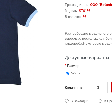
Производитель:
OOO "Bofand
Модель:
ST0166
В наличие:
66
Разнообразие модельного ря
взрослых, поскольку футбо
гардероба.Некоторые модел
Доступные варианты
Размер
5-6 лет
Количество
В Закладки
В Ср