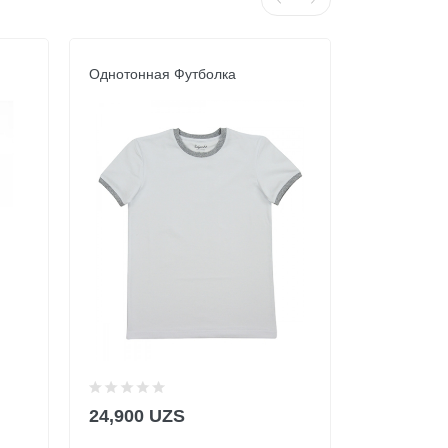
Однотонная Футболка
Однотонна
24,900 UZS
24,900 U