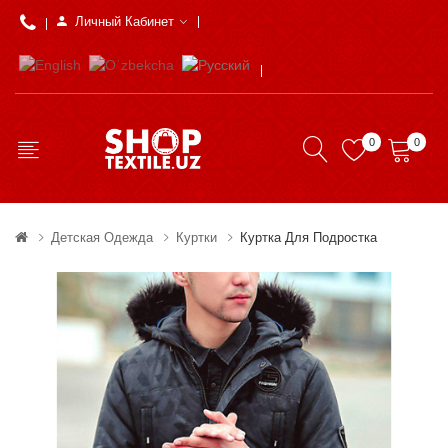
Личный Кабинет
0
0
Детская Одежда
Куртки
Куртка Для Подростка