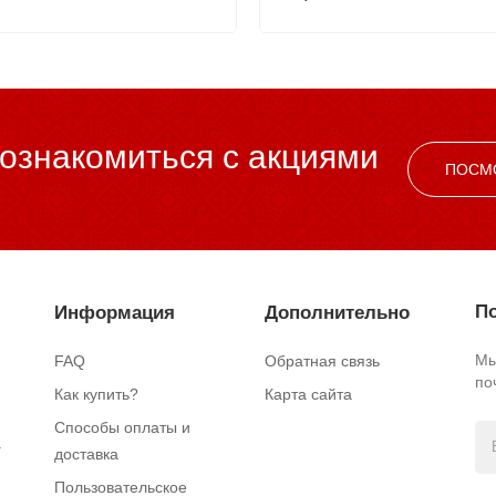
ознакомиться c акциями
ПОСМ
По
Информация
Дополнительно
Мы
FAQ
Обратная связь
по
Как купить?
Карта сайта
Способы оплаты и
.
доставка
Пользовательское