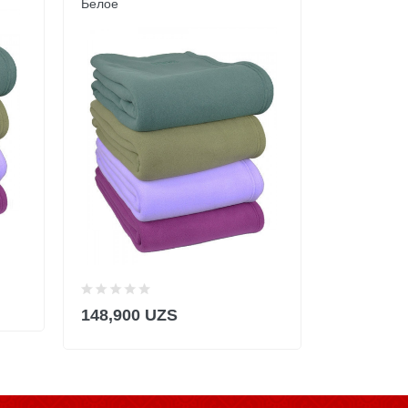
Белое
148,900
148,900 UZS