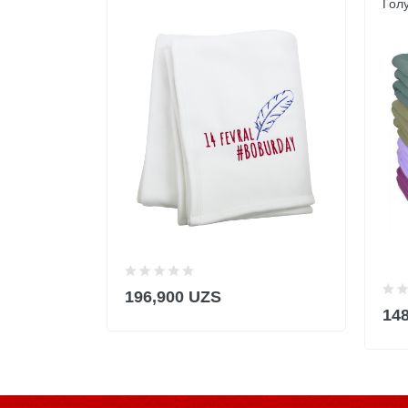
Гол
196,900 UZS
14