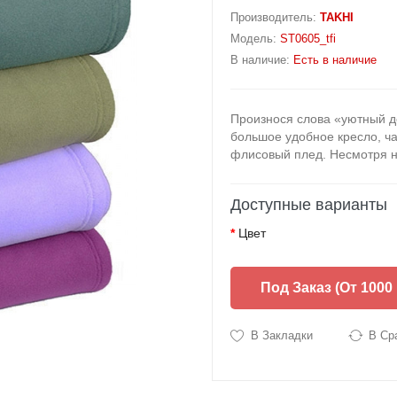
Производитель:
TAKHI
Модель:
ST0605_tfi
В наличие:
Есть в наличие
Произнося слова «уютный д
большое удобное кресло, ча
флисовый плед. Несмотря н
Доступные варианты
Цвет
Под Заказ (от 1000
В Закладки
В Ср