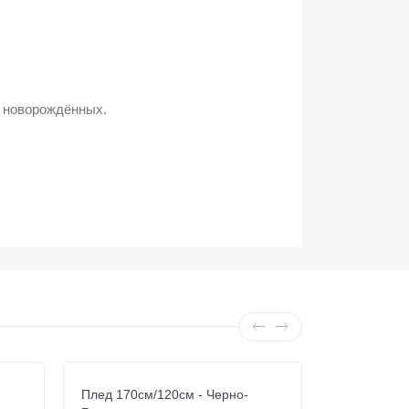
я новорождённых.
Плед 170см/120см - Черно-
Плед 170см