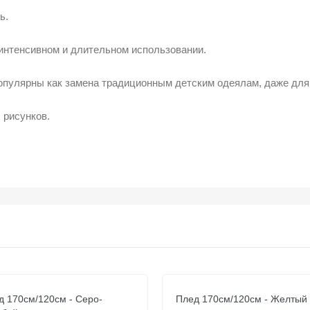
пь.
 интенсивном и длительном использовании.
популярны как замена традиционным детским одеялам, даже дл
 рисунков.
д 170см/120см - Серо-
Плед 170см/120см - Желтый