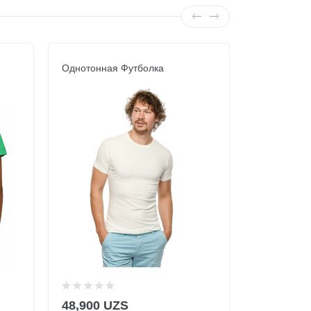
Однотонная Футболка
Однотонна
48,900 UZS
48,900 U