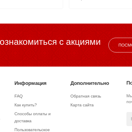
ознакомиться c акциями
ПОСМ
По
Информация
Дополнительно
Мы
FAQ
Обратная связь
по
Как купить?
Карта сайта
Способы оплаты и
.
доставка
Пользовательское