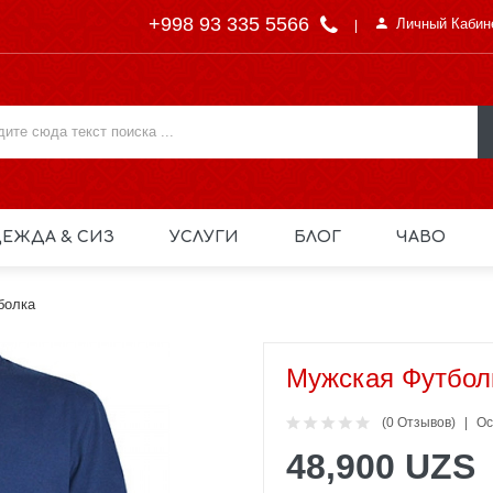
+998 93 335 5566
Личный Кабин
ЕЖДА & СИЗ
УСЛУГИ
БЛОГ
ЧАВО
болка
Мужская Футбол
(0 Отзывов)
Ос
48,900 UZS