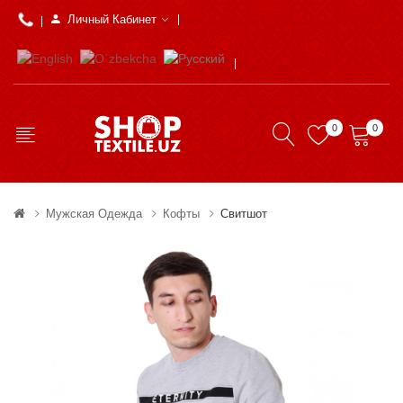
Личный Кабинет
0
0
Мужская Одежда
Кофты
Свитшот