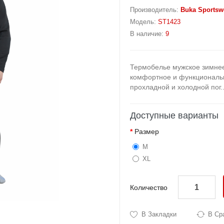
Производитель:
Buka Sportsw
Модель:
ST1423
В наличие:
9
Термобелье мужское зимнее 
комфортное и функциональ
прохладной и холодной пог.
Доступные варианты
Размер
M
XL
Количество
В Закладки
В Ср