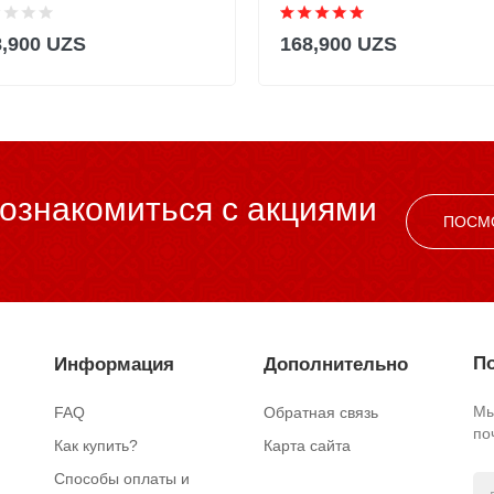
8,900 UZS
168,900 UZS
ознакомиться c акциями
ПОСМ
По
Информация
Дополнительно
Мы
FAQ
Обратная связь
по
Как купить?
Карта сайта
Способы оплаты и
.