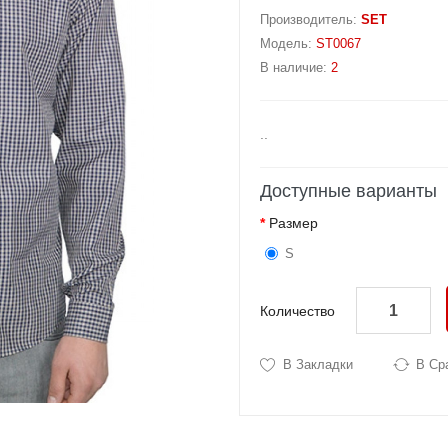
Производитель:
SET
Модель:
ST0067
В наличие:
2
..
Доступные варианты
Размер
S
Количество
В Закладки
В Ср