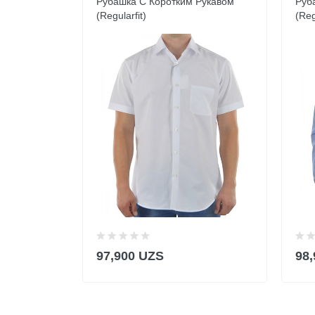
Рубашка С Коротким Рукавом
Руб
(Regularfit)
(Reg
97,900 UZS
98