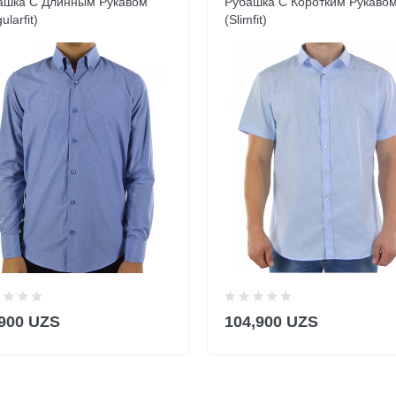
ашка С Длинным Рукавом
Рубашка С Коротким Рукаво
ularfit)
(Slimfit)
,900 UZS
104,900 UZS