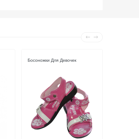
Босоножки Для Девочек
Мокасины 