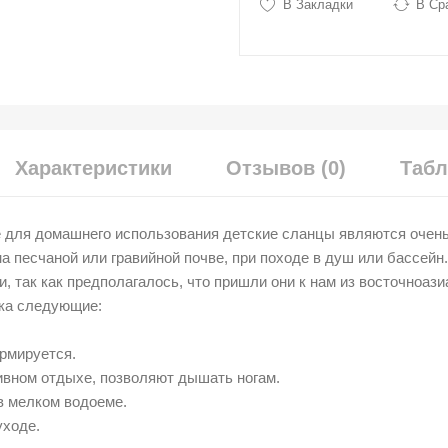
В Закладки
В Ср
Характеристики
Отзывов (0)
Табл
же для домашнего использования детские сланцы являются очен
а песчаной или гравийной почве, при походе в душ или бассейн
, так как предполагалось, что пришли они к нам из восточноази
ка следующие:
ормируется.
вном отдыхе, позволяют дышать ногам.
в мелком водоеме.
уходе.