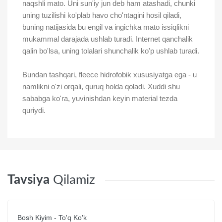
naqshli mato. Uni sun'iy jun deb ham atashadi, chunki
uning tuzilishi ko'plab havo cho'ntagini hosil qiladi,
buning natijasida bu engil va ingichka mato issiqlikni
mukammal darajada ushlab turadi. Internet qanchalik
qalin bo'lsa, uning tolalari shunchalik ko'p ushlab turadi.
Bundan tashqari, fleece hidrofobik xususiyatga ega - u
namlikni o'zi orqali, quruq holda qoladi. Xuddi shu
sababga ko'ra, yuvinishdan keyin material tezda
quriydi.
Tavsiya
Qilamiz
Bosh Kiyim - To'q Ko'k