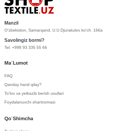
Manzil
O'zbekiston, Samarqand, U.U.Djurakulov ko'ch. 166a
Savolingiz bormi?
Tel: +998 93 335 55 66
Ma᾿lumot
FAQ
Qanday harid qilay?
To'lov va yetkazib berish usullari
Foydalanuvchi shartnomasi
Qo᾿shimcha