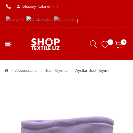
Shaxsiy Kabinet
0
0
Aksessuarlar
Bosh Kiyimlar
Ayollar Bosh Kiyimi