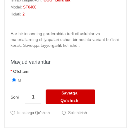
Ishlab chiqaruvchi:
OOO "Bofanda"
Model:
ST0400
Holati:
2
Har bir insonning garderobida turli xil uslublar va
materiallarning shlyapalari uchun bir nechta variant bo'lishi
kerak. Sovuqqa tayyorgarlik ko'rishd..
Mavjud variantlar
O'lchami
M
Savatga
Soni
Qo'shish
Istaklarga Qo'shish
Solishtirish