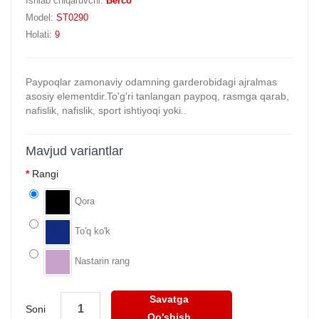
Ishlab chiqaruvchi:
Berco
Model:
ST0290
Holati:
9
Paypoqlar zamonaviy odamning garderobidagi ajralmas
asosiy elementdir.To'g'ri tanlangan paypoq, rasmga qarab,
nafislik, nafislik, sport ishtiyoqi yoki..
Mavjud variantlar
Rangi
Qora
To'q ko'k
Nastarin rang
Savatga
Soni
Qo'shish