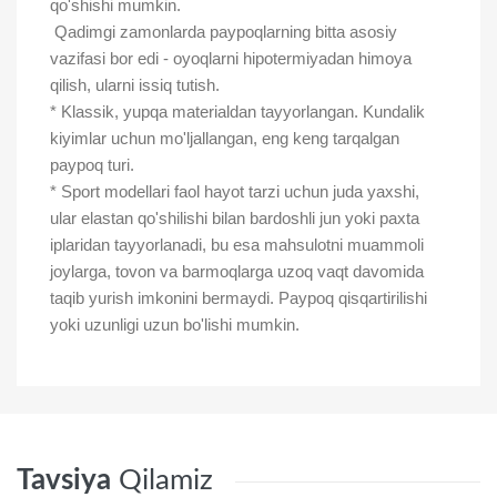
qo'shishi mumkin.
Qadimgi zamonlarda paypoqlarning bitta asosiy
vazifasi bor edi - oyoqlarni hipotermiyadan himoya
qilish, ularni issiq tutish.
* Klassik, yupqa materialdan tayyorlangan. Kundalik
kiyimlar uchun mo'ljallangan, eng keng tarqalgan
paypoq turi.
* Sport modellari faol hayot tarzi uchun juda yaxshi,
ular elastan qo'shilishi bilan bardoshli jun yoki paxta
iplaridan tayyorlanadi, bu esa mahsulotni muammoli
joylarga, tovon va barmoqlarga uzoq vaqt davomida
taqib yurish imkonini bermaydi. Paypoq qisqartirilishi
yoki uzunligi uzun bo'lishi mumkin.
Tavsiya
Qilamiz