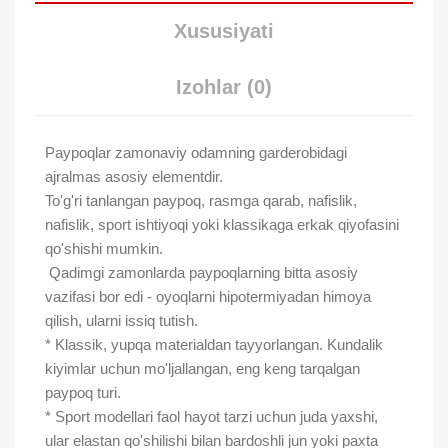
Xususiyati
Izohlar (0)
Paypoqlar zamonaviy odamning garderobidagi
ajralmas asosiy elementdir.
To'g'ri tanlangan paypoq, rasmga qarab, nafislik,
nafislik, sport ishtiyoqi yoki klassikaga erkak qiyofasini
qo'shishi mumkin.
Qadimgi zamonlarda paypoqlarning bitta asosiy
vazifasi bor edi - oyoqlarni hipotermiyadan himoya
qilish, ularni issiq tutish.
* Klassik, yupqa materialdan tayyorlangan. Kundalik
kiyimlar uchun mo'ljallangan, eng keng tarqalgan
paypoq turi.
* Sport modellari faol hayot tarzi uchun juda yaxshi,
ular elastan qo'shilishi bilan bardoshli jun yoki paxta