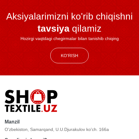
Aksiyalarimizni ko'rib chiqishni
tavsiya
qilamiz
Hozirgi vaqtdagi chegirmalar bilan tanishib chiqing
KO'RISH
Manzil
O'zbekiston, Samarqand, U.U.Djurakulov ko'ch. 166a