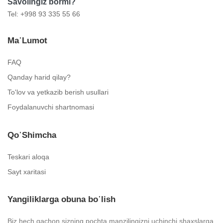
Savolingiz bormi?
Tel: +998 93 335 55 66
Ma᾿lumot
FAQ
Qanday harid qilay?
To'lov va yetkazib berish usullari
Foydalanuvchi shartnomasi
Qo᾿shimcha
Teskari aloqa
Sayt xaritasi
Yangiliklarga obuna bo᾿lish
Biz hech qachon sizning pochta manzilingizni uchinchi shaxslarga