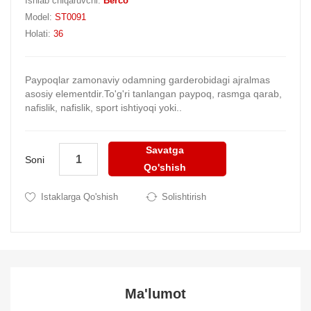
Ishlab chiqaruvchi:
Berco
Model:
ST0091
Holati:
36
Paypoqlar zamonaviy odamning garderobidagi ajralmas
asosiy elementdir.To'g'ri tanlangan paypoq, rasmga qarab,
nafislik, nafislik, sport ishtiyoqi yoki..
Savatga
Soni
Qo'shish
Istaklarga Qo'shish
Solishtirish
Ma'lumot