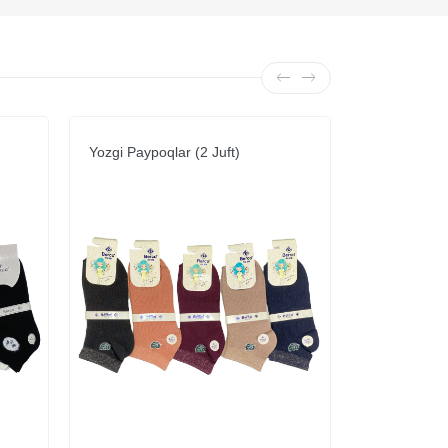
Yozgi Paypoqlar (2 Juft)
Yozgi Paypoq