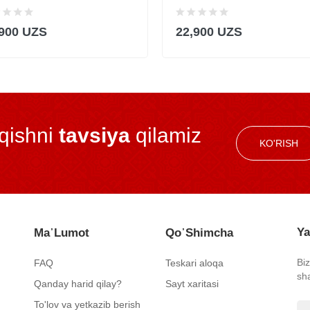
,900 UZS
22,900 UZS
iqishni
tavsiya
qilamiz
KO'RISH
Ya
Ma᾿lumot
Qo᾿shimcha
Bi
FAQ
Teskari aloqa
sh
Qanday harid qilay?
Sayt xaritasi
To'lov va yetkazib berish