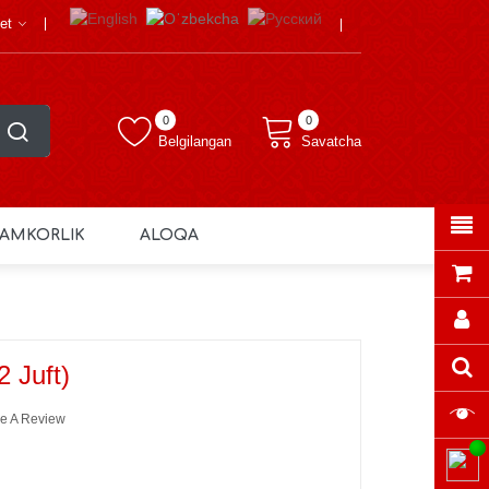
et
0
0
Belgilangan
Savatcha
AMKORLIK
ALOQA
2 Juft)
e A Review