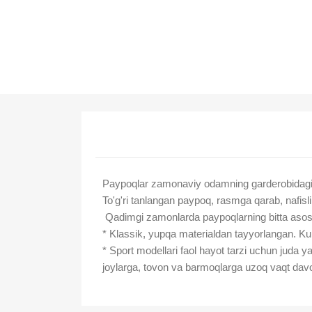
Paypoqlar zamonaviy odamning garderobidagi 
To'g'ri tanlangan paypoq, rasmga qarab, nafisli
Qadimgi zamonlarda paypoqlarning bitta asosiy v
* Klassik, yupqa materialdan tayyorlangan. Kun
* Sport modellari faol hayot tarzi uchun juda y
joylarga, tovon va barmoqlarga uzoq vaqt davom