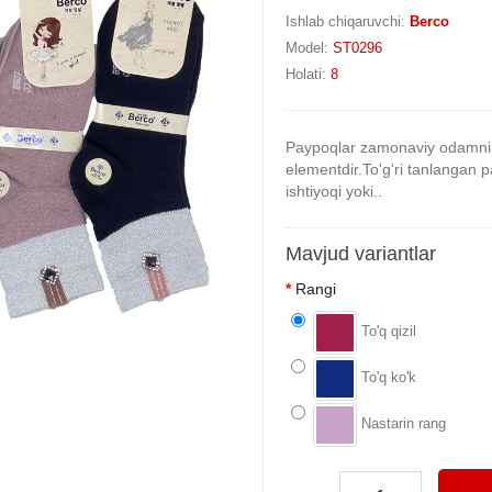
Ishlab chiqaruvchi:
Berco
Model:
ST0296
Holati:
8
Paypoqlar zamonaviy odamnin
elementdir.To'g'ri tanlangan p
ishtiyoqi yoki..
Mavjud variantlar
Rangi
To'q qizil
To'q ko'k
Nastarin rang