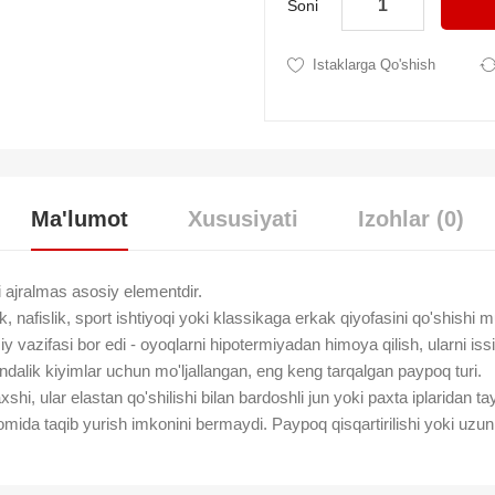
Soni
Istaklarga Qo'shish
Ma'lumot
Xususiyati
Izohlar (0)
ajralmas asosiy elementdir.
k, nafislik, sport ishtiyoqi yoki klassikaga erkak qiyofasini qo'shishi 
azifasi bor edi - oyoqlarni hipotermiyadan himoya qilish, ularni issiq
dalik kiyimlar uchun mo'ljallangan, eng keng tarqalgan paypoq turi.
axshi, ular elastan qo'shilishi bilan bardoshli jun yoki paxta iplarida
ida taqib yurish imkonini bermaydi. Paypoq qisqartirilishi yoki uzunl