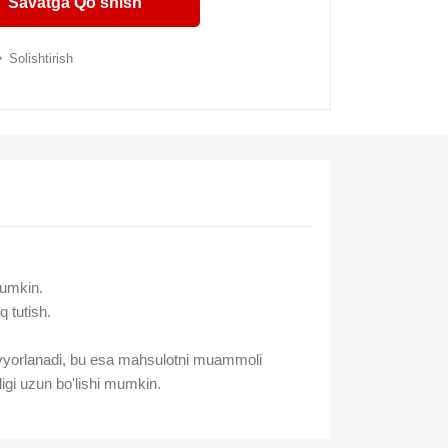
Savatga Qo'shish
Solishtirish
mumkin.
 tutish.
n tayyorlanadi, bu esa mahsulotni muammoli
igi uzun bo'lishi mumkin.