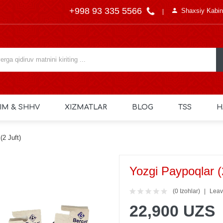
+998 93 335 5566
Shaxsiy Kabin
IM & SHHV
XIZMATLAR
BLOG
TSS
H
(2 Juft)
Yozgi Paypoqlar (
(0 Izohlar)
Leav
22,900 UZS