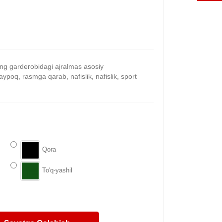
g garderobidagi ajralmas asosiy
aypoq, rasmga qarab, nafislik, nafislik, sport
Qora
To'q-yashil