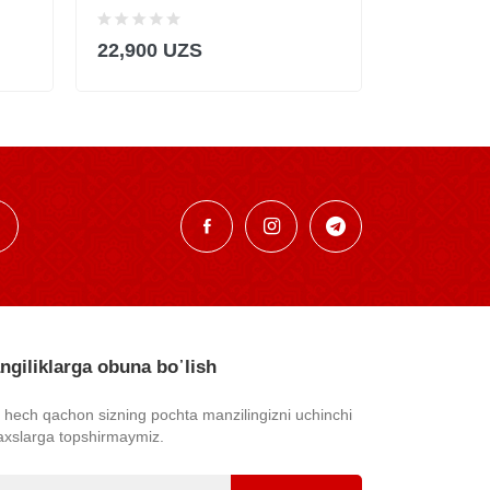
22,900 UZS
22,900 U
ngiliklarga obuna bo᾿lish
z hech qachon sizning pochta manzilingizni uchinchi
axslarga topshirmaymiz.