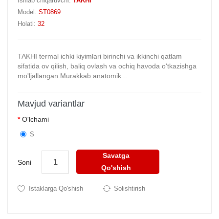
Ishlab chiqaruvchi:
TAKHI
Model:
ST0869
Holati:
32
TAKHI termal ichki kiyimlari birinchi va ikkinchi qatlam
sifatida ov qilish, baliq ovlash va ochiq havoda o'tkazishga
mo'ljallangan.Murakkab anatomik ..
Mavjud variantlar
O'lchami
S
Savatga
Soni
Qo'shish
Istaklarga Qo'shish
Solishtirish