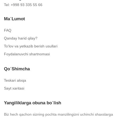
Tel: +998 93 335 55 66
Ma᾿lumot
FAQ
Qanday harid qilay?
To'lov va yetkazib berish usullari
Foydalanuvchi shartnomasi
Qo᾿shimcha
Teskari aloqa
Sayt xaritasi
Yangiliklarga obuna bo᾿lish
Biz hech qachon sizning pochta manzilingizni uchinchi shaxslarga