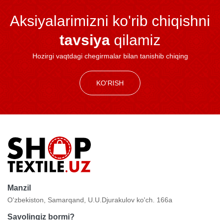
Aksiyalarimizni ko'rib chiqishni
tavsiya
qilamiz
Hozirgi vaqtdagi chegirmalar bilan tanishib chiqing
KO'RISH
Manzil
O'zbekiston, Samarqand, U.U.Djurakulov ko'ch. 166a
Savolingiz bormi?