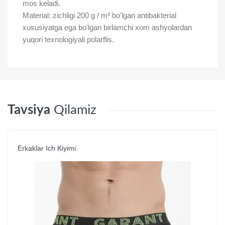
mos keladi.
Material: zichligi 200 g / m² bo'lgan antibakterial
xususiyatga ega bo'lgan birlamchi xom ashyolardan
yuqori texnologiyali polarflis.
Tavsiya
Qilamiz
Erkaklar Iсh Kiyimi