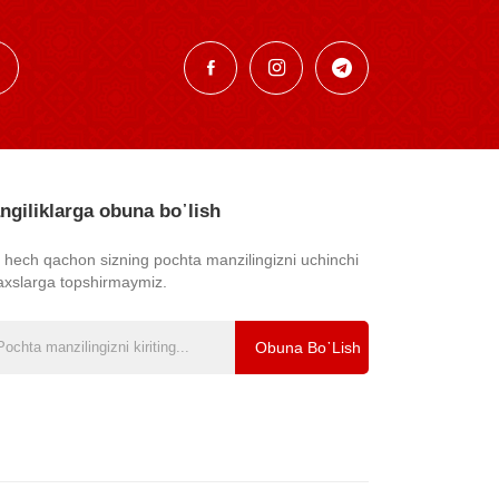
ngiliklarga obuna bo᾿lish
z hech qachon sizning pochta manzilingizni uchinchi
axslarga topshirmaymiz.
Obuna Bo᾿lish