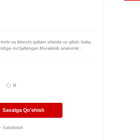
inchi va ikkinchi qatlam sifatida ov qilish, baliq
zishga mo'ljallangan.Murakkab anatomik ..
M
Savatga Qo'shish
Solishtirish