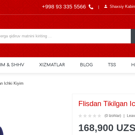
+998 93 335 5566
Shaxsiy Kabin
IM & SHHV
XIZMATLAR
BLOG
TSS
H
an Ichki Kiyim
Flisdan Tikilgan I
(0 Izohlar)
Leav
168,900 UZ