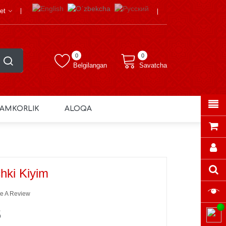
et
0
0
Belgilangan
Savatcha
AMKORLIK
ALOQA
chki Kiyim
e A Review
S