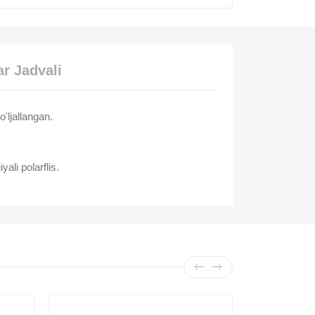
r Jadvali
o'ljallangan.
ali polarflis.