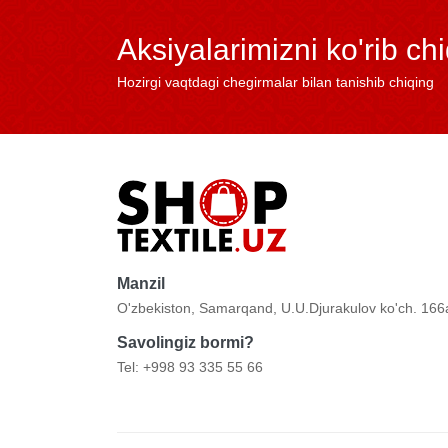
Aksiyalarimizni ko'rib ch
Hozirgi vaqtdagi chegirmalar bilan tanishib chiqing
Manzil
O'zbekiston, Samarqand, U.U.Djurakulov ko'ch. 166
Savolingiz bormi?
Tel: +998 93 335 55 66