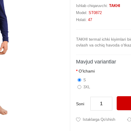
Ishlab chiqaruvchi:
TAKHI
Model:
ST0872
Holati:
47
TAKHI termal ichki kiyimlari bir
ovlash va ochiq havoda o'tka
Mavjud variantlar
O'lchami
S
3XL
Soni
Istaklarga Qo'shish