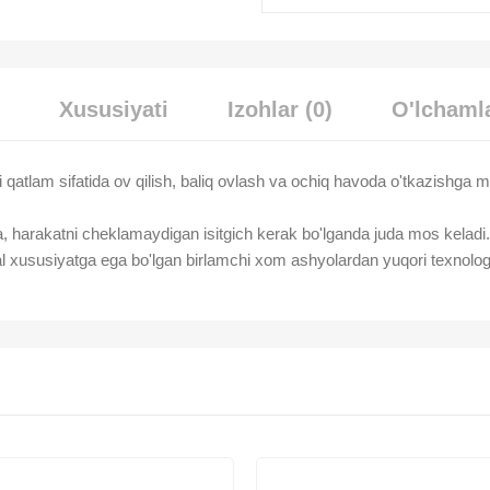
Xususiyati
Izohlar (0)
O'lchamla
i qatlam sifatida ov qilish, baliq ovlash va ochiq havoda o'tkazishga m
a, harakatni cheklamaydigan isitgich kerak bo'lganda juda mos keladi.
ial xususiyatga ega bo'lgan birlamchi xom ashyolardan yuqori texnologiy