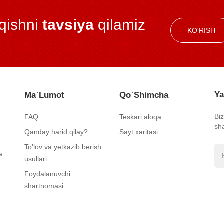
iqishni
tavsiya
qilamiz
KO'RISH
Ya
Ma᾿lumot
Qo᾿shimcha
Bi
FAQ
Teskari aloqa
sh
Qanday harid qilay?
Sayt xaritasi
To'lov va yetkazib berish
a
usullari
Foydalanuvchi
shartnomasi