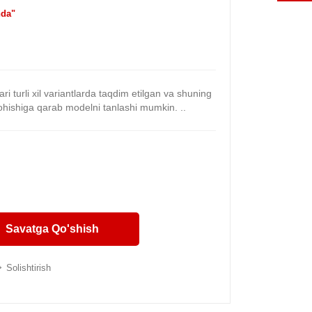
da"
i turli xil variantlarda taqdim etilgan va shuning
ohishiga qarab modelni tanlashi mumkin. ..
Savatga Qo'shish
Solishtirish