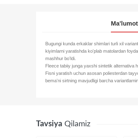
Ma'lumot
Bugungi kunda erkaklar shimlari turli xil vari
kiyimlarni yaratishda ko'plab matolardan foydal
mashhur bo'ldi.
Fleece tabiiy junga yaxshi sintetik alternativa
Fisni yaratish uchun asosan poliesterdan tayyor
bema'ni sirtning mavjudligi barcha variantlarnin
Tavsiya
Qilamiz