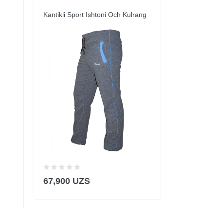
Kantikli Sport Ishtoni Och Kulrang
Kantikli Spo
Melanj
67,900 UZS
67,900 U