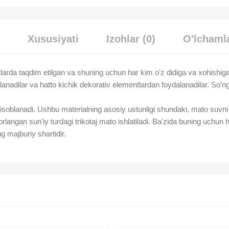
Xususiyati
Izohlar (0)
O'lchamla
antlarda taqdim etilgan va shuning uchun har kim o'z didiga va xohish
anadilar va hatto kichik dekorativ elementlardan foydalanadilar. So'ng
 hisoblanadi. Ushbu materialning asosiy ustunligi shundaki, mato suvni 
langan sun'iy turdagi trikotaj mato ishlatiladi. Ba'zida buning uchun ha
g majburiy shartidir.