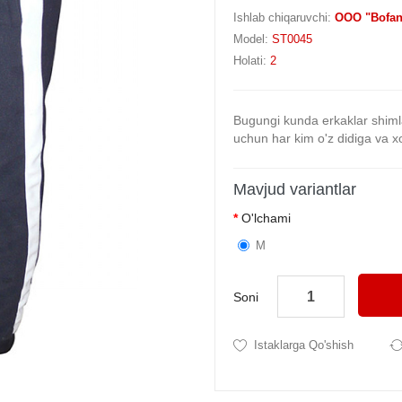
Ishlab chiqaruvchi:
OOO "Bofan
Model:
ST0045
Holati:
2
Bugungi kunda erkaklar shimlar
uchun har kim o'z didiga va x
Mavjud variantlar
O'lchami
M
Soni
Istaklarga Qo'shish