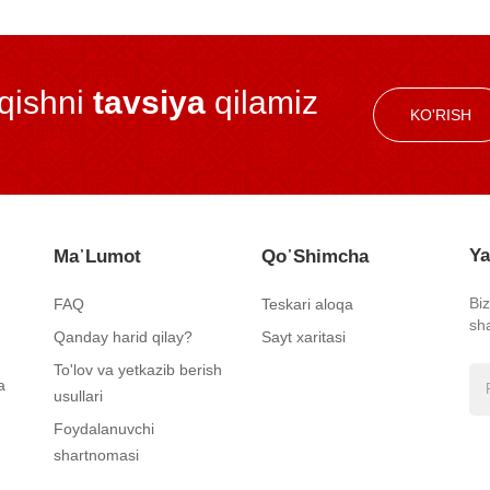
iqishni
tavsiya
qilamiz
KO'RISH
Ya
Ma᾿lumot
Qo᾿shimcha
Bi
FAQ
Teskari aloqa
sh
Qanday harid qilay?
Sayt xaritasi
To'lov va yetkazib berish
a
usullari
Foydalanuvchi
shartnomasi