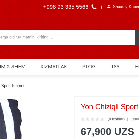
+998 93 335 5566
Shaxsiy Kabin
IM & SHHV
XIZMATLAR
BLOG
TSS
H
 Sport Ishtoni
Yon Chiziqli Sport
(0 Izohlar)
Leav
67,900 UZS