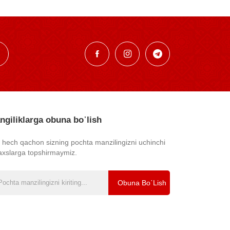
ngiliklarga obuna bo᾿lish
z hech qachon sizning pochta manzilingizni uchinchi
axslarga topshirmaymiz.
Obuna Bo᾿lish