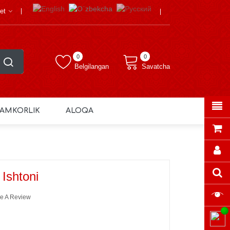
et
0
0
Belgilangan
Savatcha
AMKORLIK
ALOQA
 Ishtoni
e A Review