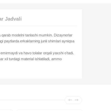
r Jadvali
iga qarab modelni tanlashi mumkin. Dizaynerlar
gi paytlarda erkaklarning junli shimlari ayniqsa
emirmaydi va havo tolalar orqali yaxshi o'tadi.
r xil turdagi material ishlatiladi, ammo