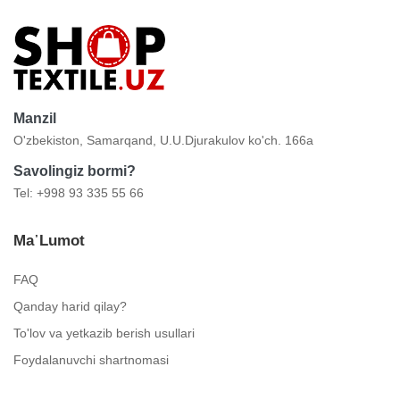
Manzil
O'zbekiston, Samarqand, U.U.Djurakulov ko'ch. 166a
Savolingiz bormi?
Tel: +998 93 335 55 66
Ma᾿lumot
FAQ
Qanday harid qilay?
To'lov va yetkazib berish usullari
Foydalanuvchi shartnomasi