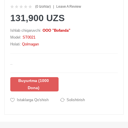
(0 Izohlar)
Leave A Review
131,900 UZS
Ishlab chiqaruvchi:
OOO "Bofanda"
Model:
ST0021
Holati:
Qolmagan
..
Buyurtma (1000
Dona)
Istaklarga Qo'shish
Solishtirish