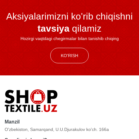
Aksiyalarimizni ko'rib chiqishni
tavsiya
qilamiz
Hozirgi vaqtdagi chegirmalar bilan tanishib chiqing
KO'RISH
Manzil
O'zbekiston, Samarqand, U.U.Djurakulov ko'ch. 166a