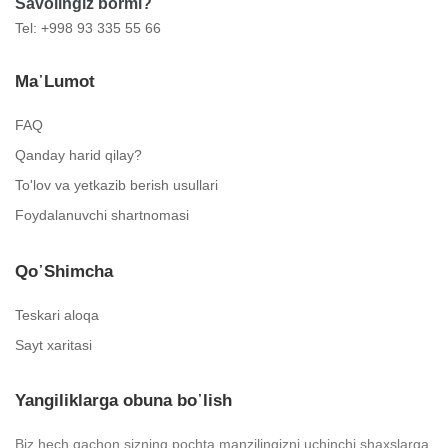
Savolingiz bormi?
Tel: +998 93 335 55 66
Ma᾿lumot
FAQ
Qanday harid qilay?
To'lov va yetkazib berish usullari
Foydalanuvchi shartnomasi
Qo᾿shimcha
Teskari aloqa
Sayt xaritasi
Yangiliklarga obuna bo᾿lish
Biz hech qachon sizning pochta manzilingizni uchinchi shaxslarga