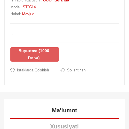
Ishlab chiqaruvchi:
OOO "Bofanda"
Model:
ST0514
Holati:
Mavjud
..
Buyurtma (1000
Dona)
Istaklarga Qo'shish
Solishtirish
Ma'lumot
Xususiyati