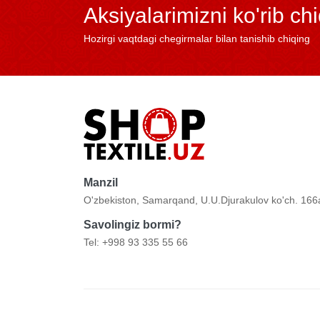
Aksiyalarimizni ko'rib ch
Hozirgi vaqtdagi chegirmalar bilan tanishib chiqing
Manzil
O'zbekiston, Samarqand, U.U.Djurakulov ko'ch. 166
Savolingiz bormi?
Tel: +998 93 335 55 66
Copyright © 2022
TAGROUP
.
Barcha Huquqlar Himoyala