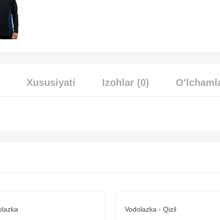
Xususiyati
Izohlar (0)
O'lchamla
olazka
Vodolazka - Qizil