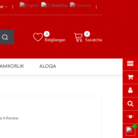
et
0
0
Belgilangan
Savatcha
AMKORLIK
ALOQA
e A Review