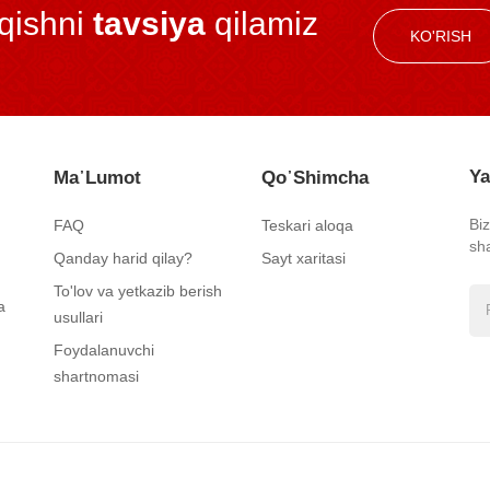
iqishni
tavsiya
qilamiz
KO'RISH
Ya
Ma᾿lumot
Qo᾿shimcha
Bi
FAQ
Teskari aloqa
sh
Qanday harid qilay?
Sayt xaritasi
To'lov va yetkazib berish
a
usullari
Foydalanuvchi
shartnomasi
ngan.