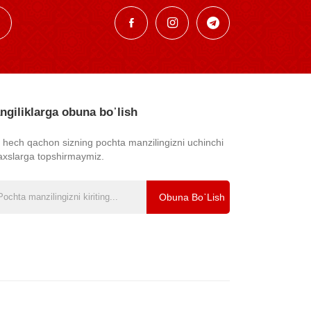
ngiliklarga obuna bo᾿lish
z hech qachon sizning pochta manzilingizni uchinchi
axslarga topshirmaymiz.
Obuna Bo᾿lish