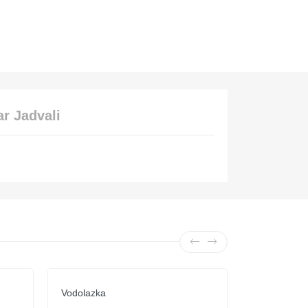
r Jadvali
Vodolazka
Vodolazka