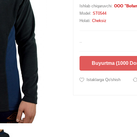
Ishlab chiqaruvchi:
OOO "Bofan
Model:
ST0544
Holati:
Cheksiz
..
Buyurtma (1000 Do
Istaklarga Qo'shish