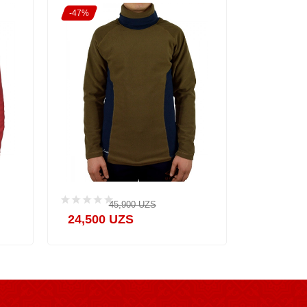
-47%
45,900 UZS
24,500 UZS
45,900 U