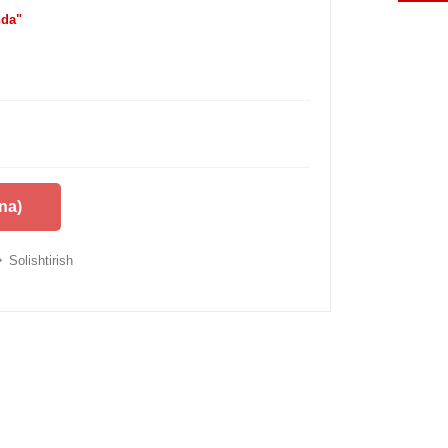
da"
na)
Solishtirish