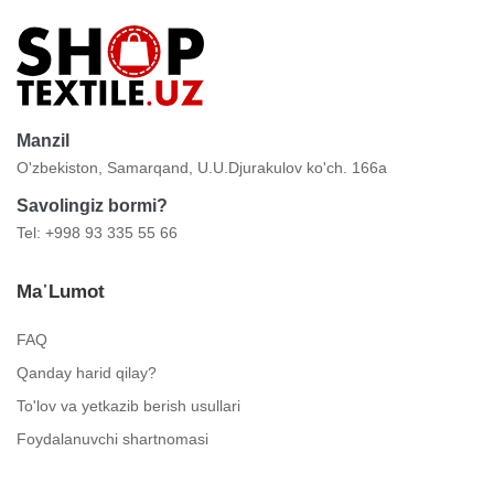
Manzil
O'zbekiston, Samarqand, U.U.Djurakulov ko'ch. 166a
Savolingiz bormi?
Tel: +998 93 335 55 66
Ma᾿lumot
FAQ
Qanday harid qilay?
To'lov va yetkazib berish usullari
Foydalanuvchi shartnomasi