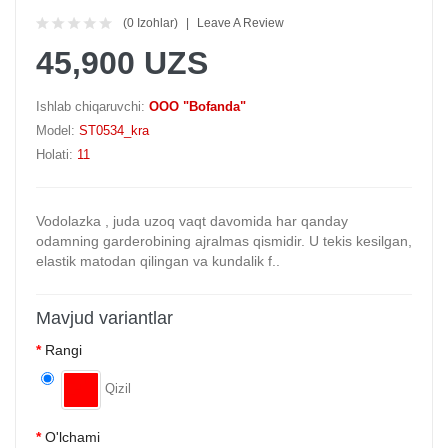
(0 Izohlar)
Leave A Review
45,900 UZS
Ishlab chiqaruvchi:
OOO "Bofanda"
Model:
ST0534_kra
Holati:
11
Vodolazka , juda uzoq vaqt davomida har qanday
odamning garderobining ajralmas qismidir. U tekis kesilgan,
elastik matodan qilingan va kundalik f..
Mavjud variantlar
Rangi
Qizil
O'lchami