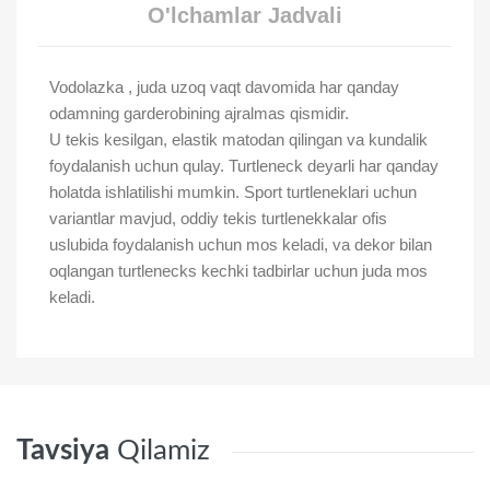
O'lchamlar Jadvali
Vodolazka , juda uzoq vaqt davomida har qanday
odamning garderobining ajralmas qismidir.
U tekis kesilgan, elastik matodan qilingan va kundalik
foydalanish uchun qulay. Turtleneck deyarli har qanday
holatda ishlatilishi mumkin. Sport turtleneklari uchun
variantlar mavjud, oddiy tekis turtlenekkalar ofis
uslubida foydalanish uchun mos keladi, va dekor bilan
oqlangan turtlenecks kechki tadbirlar uchun juda mos
keladi.
Tavsiya
Qilamiz