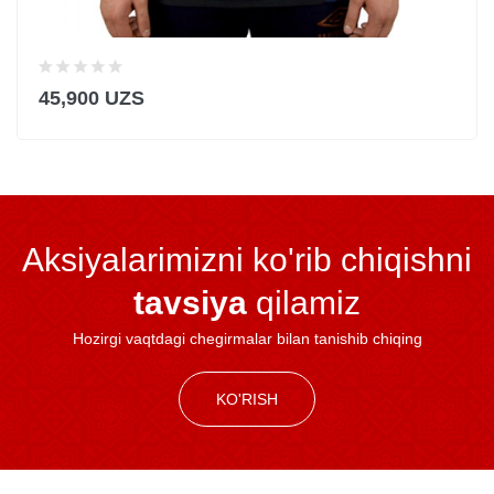
45,900 UZS
Aksiyalarimizni ko'rib chiqishni
tavsiya
qilamiz
Hozirgi vaqtdagi chegirmalar bilan tanishib chiqing
KO'RISH