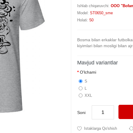
Ishlab chiqaruvchi:
OOO "Bofan
Model:
ST0650_sme
Holati:
50
Bosma bilan erkaklar futbolkala
kiyimlari bilan mosligi bilan ajra
Mavjud variantlar
O'lchami
S
L
XXL
Soni
Istaklarga Qo'shish