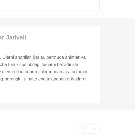
r Jadvali
i. Ularni shortilar, jinslar, bermuda shimlar va
turli xil uslubdagi tasvirni bezattirishi
 elementlari odamni olomondan ajratib turadi.
ng-barangki, u hatto eng talabchan erkaklarni