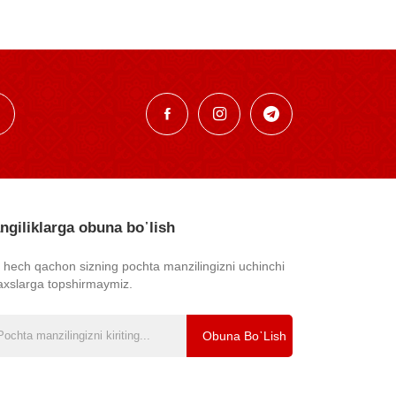
ngiliklarga obuna bo᾿lish
z hech qachon sizning pochta manzilingizni uchinchi
axslarga topshirmaymiz.
Obuna Bo᾿lish