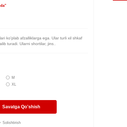
da"
ri ko'plab afzalliklarga ega. Ular turli xil shkaf
lib turadi. Ularni shortilar, jins..
M
XL
Savatga Qo'shish
Solishtirish