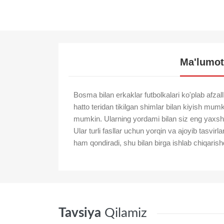
Ma'lumot
Bosma bilan erkaklar futbolkalari ko'plab afzallik
hatto teridan tikilgan shimlar bilan kiyish mum
mumkin. Ularning yordami bilan siz eng yaxshi
Ular turli fasllar uchun yorqin va ajoyib tasvi
ham qondiradi, shu bilan birga ishlab chiqarishda 
Tavsiya
Qilamiz