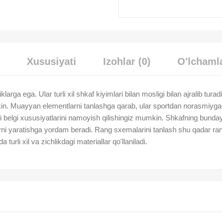
Xususiyati
Izohlar (0)
O'lchamla
larga ega. Ular turli xil shkaf kiyimlari bilan mosligi bilan ajralib turad
kin. Muayyan elementlarni tanlashga qarab, ular sportdan norasmiygacha 
 belgi xususiyatlarini namoyish qilishingiz mumkin. Shkafning bunday
rlarni yaratishga yordam beradi. Rang sxemalarini tanlash shu qadar ra
turli xil va zichlikdagi materiallar qo'llaniladi.