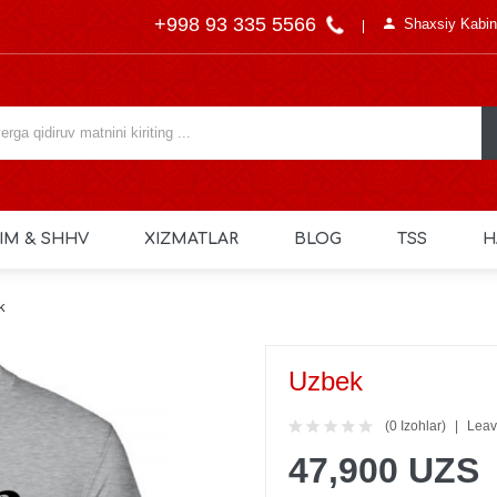
+998 93 335 5566
Shaxsiy Kabin
IM & SHHV
XIZMATLAR
BLOG
TSS
H
k
Uzbek
(0 Izohlar)
Leav
47,900 UZS