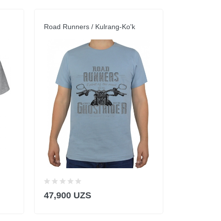
Road Runners / Kulrang-Ko'k
Besh Tasha
47,900 UZS
47,900 U