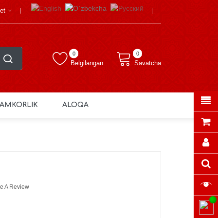
et
0
0
Belgilangan
Savatcha
AMKORLIK
ALOQA
e A Review