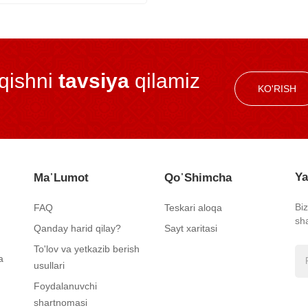
iqishni
tavsiya
qilamiz
KO'RISH
Ya
Ma᾿lumot
Qo᾿shimcha
Bi
FAQ
Teskari aloqa
sh
Qanday harid qilay?
Sayt xaritasi
To'lov va yetkazib berish
a
usullari
Foydalanuvchi
shartnomasi