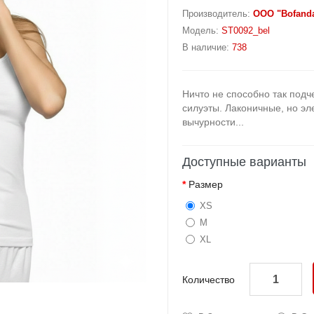
Производитель:
OOO "Bofand
Модель:
ST0092_bel
В наличие:
738
Ничто не способно так подч
силуэты. Лаконичные, но эл
вычурности...
Доступные варианты
Размер
XS
M
XL
Количество