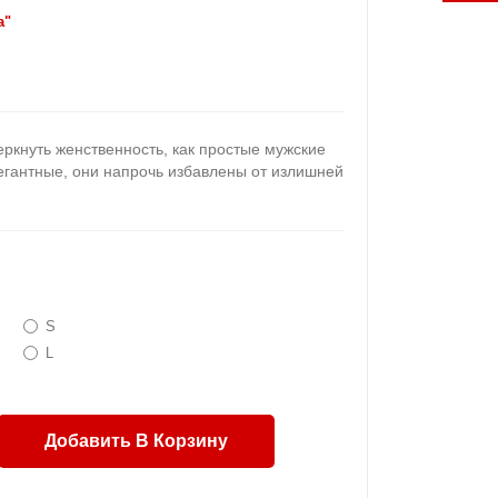
a"
еркнуть женственность, как простые мужские
егантные, они напрочь избавлены от излишней
S
L
Добавить В Корзину