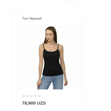
Топ Черный
Майка Жен
78,900 UZS
22,900 U