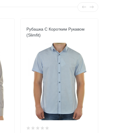
м
Рубашка С Коротким Рукавом
Рубашка С
(Slimfit)
117,900 