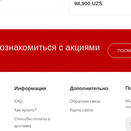
98,900 UZS
ознакомиться c акциями
ПОСМ
По
Информация
Дополнительно
Мы
FAQ
Обратная связь
по
Как купить?
Карта сайта
Способы оплаты и
.
доставка