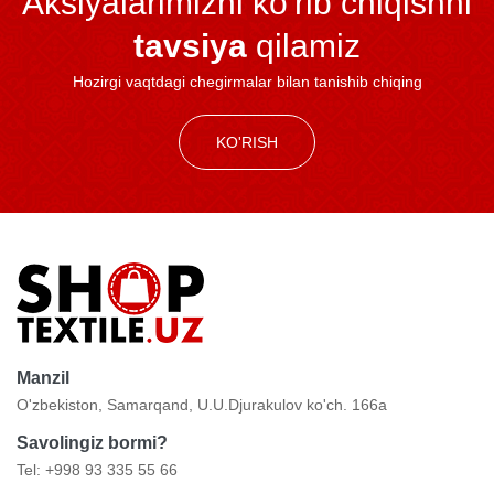
Aksiyalarimizni ko'rib chiqishni
tavsiya
qilamiz
Hozirgi vaqtdagi chegirmalar bilan tanishib chiqing
KO'RISH
Manzil
O'zbekiston, Samarqand, U.U.Djurakulov ko'ch. 166a
Savolingiz bormi?
Tel: +998 93 335 55 66