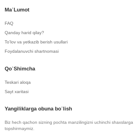
Ma᾿lumot
FAQ
Qanday harid qilay?
To'lov va yetkazib berish usullari
Foydalanuvchi shartnomasi
Qo᾿shimcha
Teskari aloqa
Sayt xaritasi
Yangiliklarga obuna bo᾿lish
Biz hech qachon sizning pochta manzilingizni uchinchi shaxslarga
topshirmaymiz.