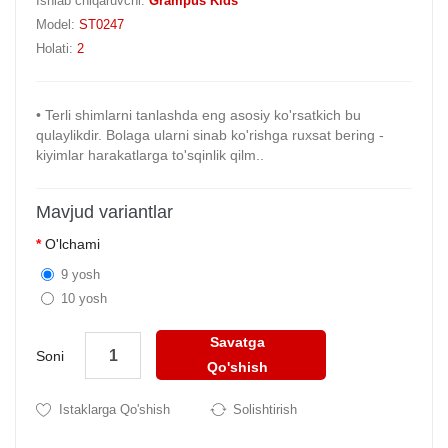
Ishlab chiqaruvchi:
Grampus Kids
Model:
ST0247
Holati:
2
• Terli shimlarni tanlashda eng asosiy ko'rsatkich bu
qulaylikdir. Bolaga ularni sinab ko'rishga ruxsat bering -
kiyimlar harakatlarga to'sqinlik qilm..
Mavjud variantlar
O'lchami
9 yosh
10 yosh
Savatga
Soni
Qo'shish
Istaklarga Qo'shish
Solishtirish