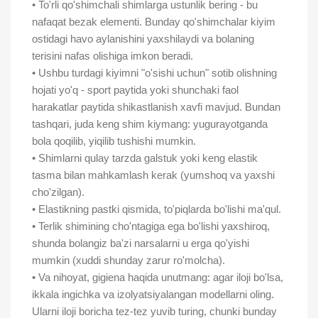
• To'rli qo'shimchali shimlarga ustunlik bering - bu
nafaqat bezak elementi. Bunday qo'shimchalar kiyim
ostidagi havo aylanishini yaxshilaydi va bolaning
terisini nafas olishiga imkon beradi.
• Ushbu turdagi kiyimni "o'sishi uchun" sotib olishning
hojati yo'q - sport paytida yoki shunchaki faol
harakatlar paytida shikastlanish xavfi mavjud. Bundan
tashqari, juda keng shim kiymang: yugurayotganda
bola qoqilib, yiqilib tushishi mumkin.
• Shimlarni qulay tarzda galstuk yoki keng elastik
tasma bilan mahkamlash kerak (yumshoq va yaxshi
cho'zilgan).
• Elastikning pastki qismida, to'piqlarda bo'lishi ma'qul.
• Terlik shimining cho'ntagiga ega bo'lishi yaxshiroq,
shunda bolangiz ba'zi narsalarni u erga qo'yishi
mumkin (xuddi shunday zarur ro'molcha).
• Va nihoyat, gigiena haqida unutmang: agar iloji bo'lsa,
ikkala ingichka va izolyatsiyalangan modellarni oling.
Ularni iloji boricha tez-tez yuvib turing, chunki bunday