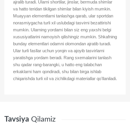
ajralib turadi. Ularni shortilar, jinslar, bermuda shimlar
va hatto teridan tikilgan shimlar bilan kiyish mumkin.
Muayyan elementlarni tanlashga qarab, ular sportdan
norasmiygacha turli xil uslubdagi tasvirni bezattirishi
mumkin. Ularning yordami bilan siz eng yaxshi belgi
xususiyatlarini namoyish qilishingiz mumkin. Shkafning
bunday elementlari odamni olomondan ajratib turadi.
Ular turli fasllar uchun yorqin va ajoyib tasvirlarni
yaratishga yordam beradi. Rang sxemalarini tanlash
shu qadar rang-barangki, u hatto eng talabchan
erkaklarni ham qondiradi, shu bilan birga ishlab
chiqarishda turli xil va zichlikdagi materiallar qo'llaniladi.
Tavsiya
Qilamiz