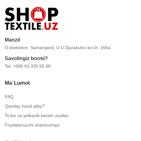
Manzil
O'zbekiston, Samarqand, U.U.Djurakulov ko'ch. 166a
Savolingiz bormi?
Tel: +998 93 335 55 66
Ma᾿lumot
FAQ
Qanday harid qilay?
To'lov va yetkazib berish usullari
Foydalanuvchi shartnomasi