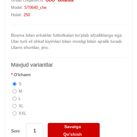
Ishlab chiqaruvchi:
OOO "Bofanda"
Model:
ST0640_che
Holati:
250
Bosma bilan erkaklar futbolkalari ko'plab afzalliklarga ega.
Ular turli xil shkaf kiyimlari bilan mosligi bilan ajralib turadi.
Ularni shortilar, jins..
Mavjud variantlar
O'lchami
S
M
L
XL
XXL
Savatga
Soni
Qo'shish