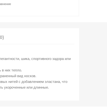
авнение
0)
егантности, шика, спортивного задора или
 в них тепло.
траненный вид носков.
овых нитей с добавлением эластана, что
ыть укороченные или длинные.