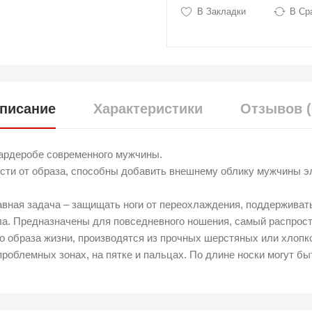
В Закладки
В Ср
писание
Характеристики
Отзывов (
гардеробе современного мужчины.
сти от образа, способны добавить внешнему облику мужчины эл
вная задача – защищать ноги от переохлаждения, поддерживать
ала. Предназначены для повседневного ношения, самый распрос
о образа жизни, производятся из прочных шерстяных или хлопк
проблемных зонах, на пятке и пальцах. По длине носки могут б