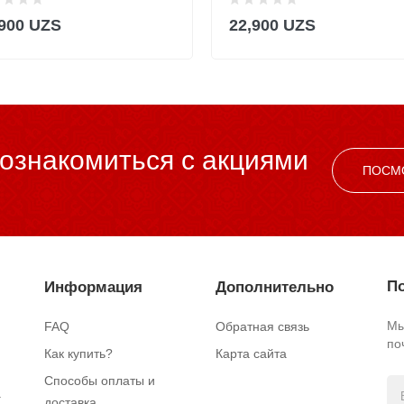
,900 UZS
22,900 UZS
ознакомиться c акциями
ПОСМ
По
Информация
Дополнительно
Мы
FAQ
Обратная связь
по
Как купить?
Карта сайта
Способы оплаты и
.
доставка