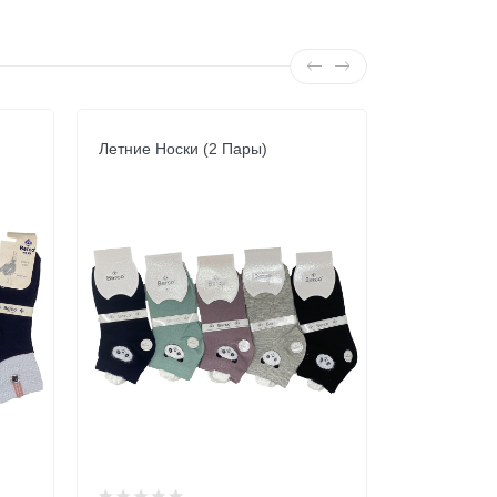
Летние Носки (2 Пары)
Летние Нос