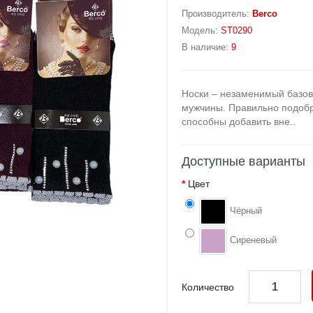
Производитель:
Berco
Модель:
ST0290
В наличие:
9
Носки – незаменимый базов
мужчины. Правильно подобра
способны добавить вне..
Доступные варианты
Цвет
Чёрный
Сиреневый
Количество