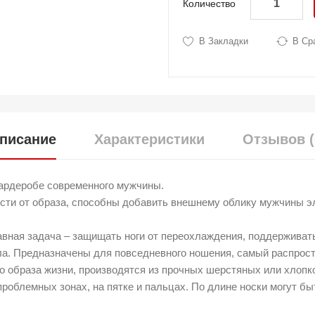
Количество
В Закладки
В Ср
писание
Характеристики
Отзывов (
гардеробе современного мужчины.
сти от образа, способны добавить внешнему облику мужчины эл
вная задача – защищать ноги от переохлаждения, поддерживать
ала. Предназначены для повседневного ношения, самый распрос
о образа жизни, производятся из прочных шерстяных или хлопк
проблемных зонах, на пятке и пальцах. По длине носки могут б