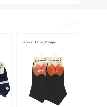
Летние Носки (2 Пары)
Летние Нос