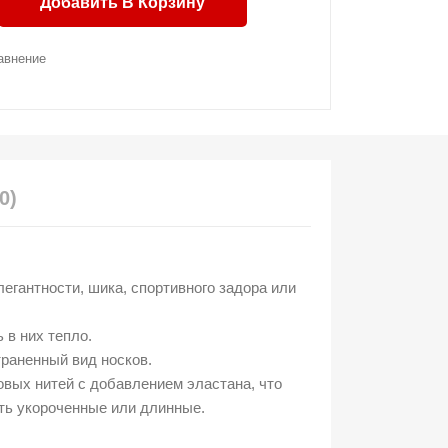
Добавить В Корзину
авнение
0)
егантности, шика, спортивного задора или
 в них тепло.
траненный вид носков.
овых нитей с добавлением эластана, что
ыть укороченные или длинные.