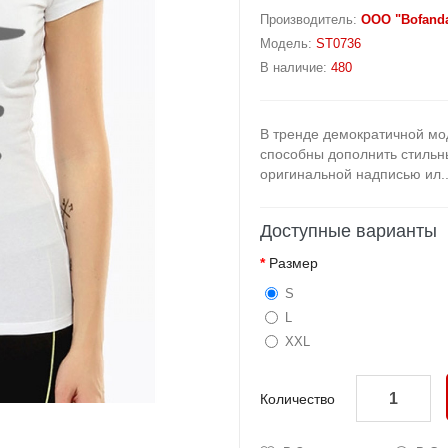
Производитель:
OOO "Bofand
Модель:
ST0736
В наличие:
480
В тренде демократичной мо
способны дополнить стильн
оригинальной надписью ил.
Доступные варианты
Размер
S
L
XXL
Количество