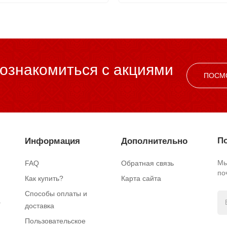
ознакомиться c акциями
ПОСМ
По
Информация
Дополнительно
Мы
FAQ
Обратная связь
по
Как купить?
Карта сайта
Способы оплаты и
.
доставка
Пользовательское