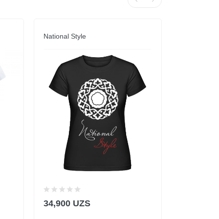
National Style
I'M ALLERG
34,900 UZS
54,900 U